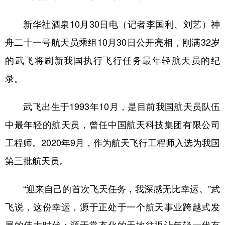
山东
河南
湖北
湖南
广东
广西
海南
重庆
新华社酒泉10月30日电（记者李国利、刘艺）神
舟二十一号航天员乘组10月30日公开亮相，刚满32岁
四川
贵州
云南
西藏
的武飞将刷新我国执行飞行任务最年轻航天员的纪
陕西
甘肃
青海
宁夏
录。
新疆
内蒙古
黑龙江
武飞出生于1993年10月，是目前我国航天员队伍
多语种频道
中最年轻的航天员，曾任中国航天科技集团有限公司
工程师。2020年9月，作为航天飞行工程师入选为我国
English
Español
Français
عربى
第三批航天员。
Русский язык
日本語
한국어
“迎来自己的首次飞天任务，我深感无比幸运。”武
Deutsch
Português
飞说，这份幸运，源于正处于一个航天事业跨越式发