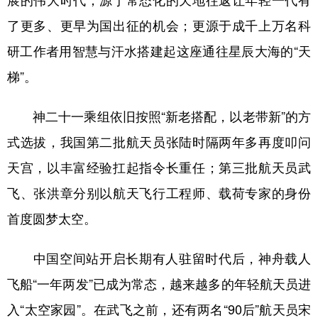
展的伟大时代；源于常态化的天地往返让年轻一代有
了更多、更早为国出征的机会；更源于成千上万名科
研工作者用智慧与汗水搭建起这座通往星辰大海的“天
梯”。
神二十一乘组依旧按照“新老搭配，以老带新”的方
式选拔，我国第二批航天员张陆时隔两年多再度叩问
天宫，以丰富经验扛起指令长重任；第三批航天员武
飞、张洪章分别以航天飞行工程师、载荷专家的身份
首度圆梦太空。
中国空间站开启长期有人驻留时代后，神舟载人
飞船“一年两发”已成为常态，越来越多的年轻航天员进
入“太空家园”。在武飞之前，还有两名“90后”航天员宋