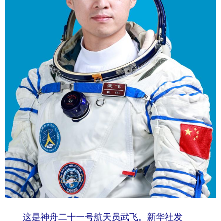
学术中国
乡村振兴
银龄
溯源中国
城市
旅游
能源
会展
彩票
娱乐
时尚
悦读
公益
一带一路
亚太网
上市公司
文化产业
地方频道
北京
天津
河北
山西
辽宁
吉林
上海
江苏
浙江
安徽
福建
江西
这是神舟二十一号航天员武飞。新华社发