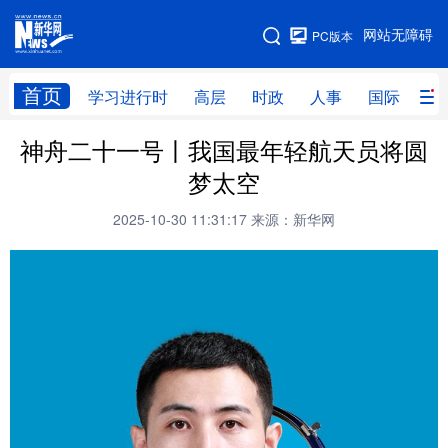
手机版
网站无障碍
PC版本
网站地图
首页
学习进行时
高层
时政
人事
国际
财
神舟二十一号丨我国最年轻航天员将圆
学习进行时
高层
时政
人事
梦太空
国际
财经
网评
港澳
2025-10-30 11:31:17
来源：新华网
台湾
思客智库
全球连线
教育
科技
科创
量子
体育
文化
书画
健康
军事
访谈
视频
图片
政务
法律
中央文件
金融
汽车
食品
人居
信息化
数字经济