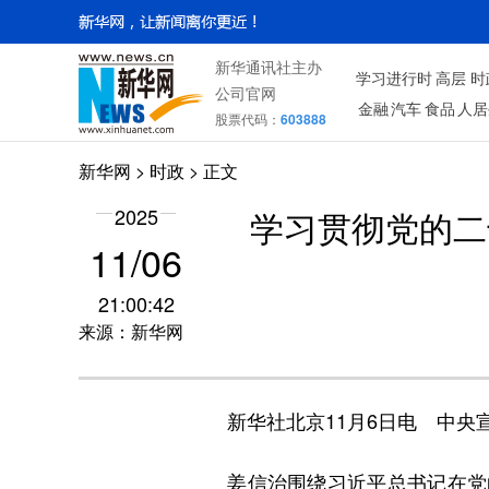
新华通讯社主办
学习进行时
高层
时
公司官网
金融
汽车
食品
人居
股票代码：
603888
新华网
>
时政
> 正文
2025
学习贯彻党的二
11/06
21:00:42
来源：新华网
新华社北京11月6日电 中央宣
姜信治围绕习近平总书记在党的