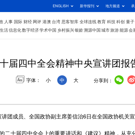
ENGLISH
新华报刊
地方频道
承
政
人事
国际
财经
网评
港澳
台湾
思客智库
全球连线
教育
科技
科创
量子
生活
信息化
数字经济
学术中国
乡村振兴
银龄
溯源中国
城市
旅游
能源
会
十届四中全会精神中央宣讲团报
字体：
小
中
大
分享到：
讲团成员、全国政协副主席姜信治6日在全国政协机关宣
二十届四中全会上的重要讲话和《建议》精神，从充分认