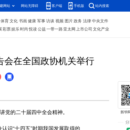
建网站
网站无障碍
客户端
手机版
站内搜索
体育
文化
书画
健康
军事
访谈
视频
图片
政务
法律
中央文件
展
彩票
娱乐
时尚
悦读
公益
一带一路
亚太网
上市公司
文化产业
告会在全国政协机关举行
讲党的二十届四中全会精神。
识“十四五”时期我国发展取得的