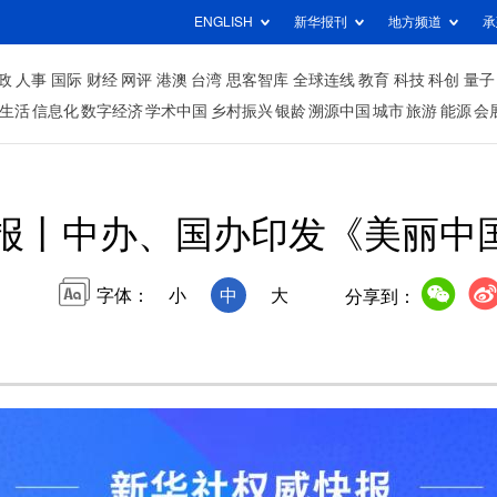
ENGLISH
新华报刊
地方频道
承
政
人事
国际
财经
网评
港澳
台湾
思客智库
全球连线
教育
科技
科创
量子
生活
信息化
数字经济
学术中国
乡村振兴
银龄
溯源中国
城市
旅游
能源
会
报丨中办、国办印发《美丽中
字体：
小
中
大
分享到：