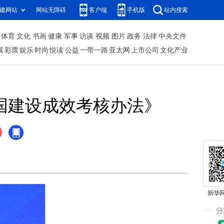
建网站
网站无障碍
客户端
手机版
站内搜索
体育
文化
书画
健康
军事
访谈
视频
图片
政务
法律
中央文件
展
彩票
娱乐
时尚
悦读
公益
一带一路
亚太网
上市公司
文化产业
国建设成效考核办法》