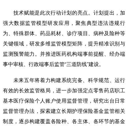
山东
河南
湖北
湖南
技术赋能是此次行动计划的亮点。计划提出，加
广东
广西
海南
重庆
强大数据监管模型研发应用，聚焦典型违法违规行
四川
贵州
云南
西藏
为、特殊群体、药品耗材、诊疗项目、病种及险种等
陕西
甘肃
青海
宁夏
关键领域，研发多维监管模型矩阵，提升精准识别与
新疆
内蒙古
黑龙江
监测预警能力。并推进医药机构端事前提醒、经办端
事中审核、行政端事后监管“三道防线”建设。
多语种频道
未来五年将着力构建系统完备、科学规范、运行
English
Español
Français
عربى
有效的长效监管格局，进一步加强定点零售药店职工
Русский язык
日本語
한국어
基本医疗保险个人账户使用监督管理，研究出台日常
Deutsch
Português
监督管理办法，探索建立长期护理保险基金监管相关
制度，逐步构建覆盖各险种、各主体、各环节的基金