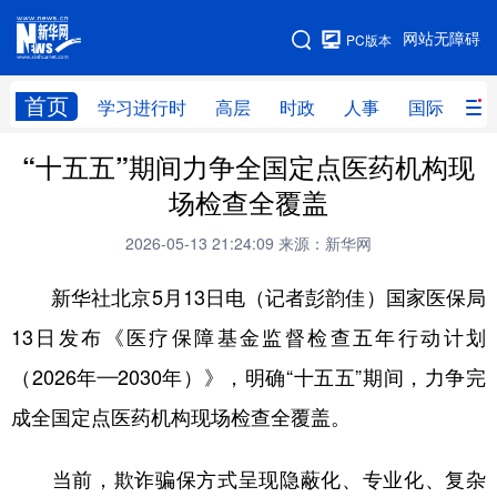
手机版
网站无障碍
PC版本
网站地图
首页
学习进行时
高层
时政
人事
国际
财
“十五五”期间力争全国定点医药机构现
学习进行时
高层
时政
人事
场检查全覆盖
国际
财经
网评
港澳
2026-05-13 21:24:09
来源：新华网
台湾
思客智库
全球连线
教育
新华社北京5月13日电（记者彭韵佳）国家医保局
科技
科创
量子
体育
13日发布《医疗保障基金监督检查五年行动计划
文化
书画
健康
军事
（2026年—2030年）》，明确“十五五”期间，力争完
访谈
视频
图片
政务
成全国定点医药机构现场检查全覆盖。
法律
中央文件
金融
汽车
当前，欺诈骗保方式呈现隐蔽化、专业化、复杂
食品
人居
信息化
数字经济