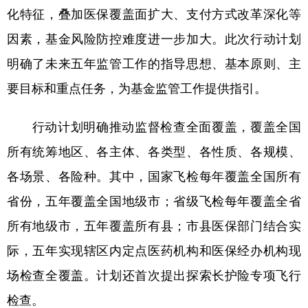
化特征，叠加医保覆盖面扩大、支付方式改革深化等
学术中国
乡村振兴
银龄
溯源中国
因素，基金风险防控难度进一步加大。此次行动计划
城市
旅游
能源
会展
明确了未来五年监管工作的指导思想、基本原则、主
彩票
娱乐
时尚
悦读
要目标和重点任务，为基金监管工作提供指引。
公益
一带一路
亚太网
上市公司
行动计划明确推动监督检查全面覆盖，覆盖全国
文化产业
所有统筹地区、各主体、各类型、各性质、各规模、
各场景、各险种。其中，国家飞检每年覆盖全国所有
地方频道
省份，五年覆盖全国地级市；省级飞检每年覆盖全省
所有地级市，五年覆盖所有县；市县医保部门结合实
北京
天津
河北
山西
际，五年实现辖区内定点医药机构和医保经办机构现
辽宁
吉林
上海
江苏
场检查全覆盖。计划还首次提出探索长护险专项飞行
浙江
安徽
福建
江西
检查。