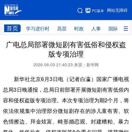
手机版
网站无障碍
PC版本
网站地图
首页
学习进行时
高层
时政
人事
国际
财
广电总局部署微短剧有害低俗和侵权盗
学习进行时
高层
时政
人事
版专项治理
国际
财经
网评
港澳
2026-06-03 21:40:23
来源：新华网
台湾
思客智库
全球连线
教育
新华社北京6月3日电（记者白瀛）国家广播电视
科技
科创
量子
体育
总局3日晚通报，总局日前部署开展微短剧有害低俗内
文化
书画
健康
军事
容和侵权盗版专项治理。本次专项治理为期2个月，将
访谈
视频
图片
政务
依法依规集中治理部分微短剧存在的涉儿童有害、软
法律
中央文件
金融
汽车
色情擦边、拜金炫富、畸形婚恋观、封建糟粕、暴力
食品
人居
信息化
数字经济