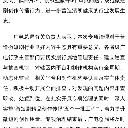
复仇、低俗片名、侵权盗版等8个重点问题，规范微短
剧创作传播行为，进一步营造清朗健康的行业发展生
学术中国
乡村振兴
银龄
溯源中国
态。
城市
旅游
能源
会展
彩票
娱乐
时尚
悦读
广电总局有关负责人表示，本次专项治理对于营
造微短剧行业良好内容生态具有重要意义。各省级广
公益
一带一路
亚太网
上市公司
电行政主管部门要切实履行属地管理责任，建立巡查
文化产业
与抽查机制，对辖区内平台和制作机构实行全周期、
动态化监管；相关平台和制作机构要认真落实主体责
地方频道
任，积极主动开展全面排查，对发现的问题内容即查
北京
天津
河北
山西
即改、处置到位。在扎实开展专项治理的同时，深入
辽宁
吉林
上海
江苏
实施“微短剧精品创作传播‘五个一批工程’”，着力提升
浙江
安徽
福建
江西
微短剧创作质量。专项治理结束后，广电总局将及时