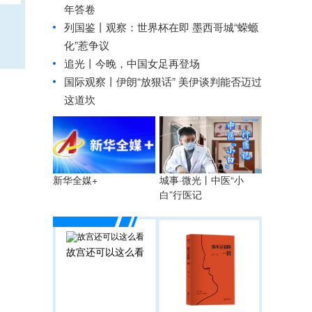
年答卷
列国鉴丨观察：世界杯在即 墨西哥城“蝾螈
化”惹争议
追光丨
今晚，中国女足再登场
国际观察丨
伊朗“放狠话” 美伊谈判能否迈过
这道坎
城事·微光丨中医“小
新华全媒+
白”行医记
故宫还可以这么看