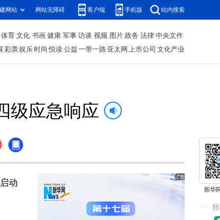
建网站
网站无障碍
客户端
手机版
站内搜索
体育
文化
书画
健康
军事
访谈
视频
图片
政务
法律
中央文件
展
彩票
娱乐
时尚
悦读
公益
一带一路
亚太网
上市公司
文化产业
四级应急响应
启动