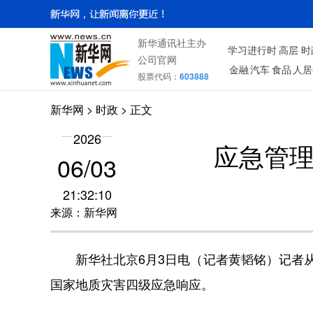
新华通讯社主办
学习进行时
高层
时
公司官网
金融
汽车
食品
人居
股票代码：
603888
新华网
>
时政
> 正文
2026
应急管
06/03
21:32:10
来源：新华网
新华社北京6月3日电（记者黄韬铭）记者从
国家地质灾害四级应急响应。