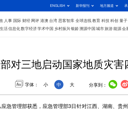
ENGLISH
新华报刊
地方频道
承
政
人事
国际
财经
网评
港澳
台湾
思客智库
全球连线
教育
科技
科创
量子
生活
信息化
数字经济
学术中国
乡村振兴
银龄
溯源中国
城市
旅游
能源
会
理部对三地启动国家地质灾害
字体：
小
中
大
分享到：
应急管理部获悉，应急管理部3日针对江西、湖南、贵州