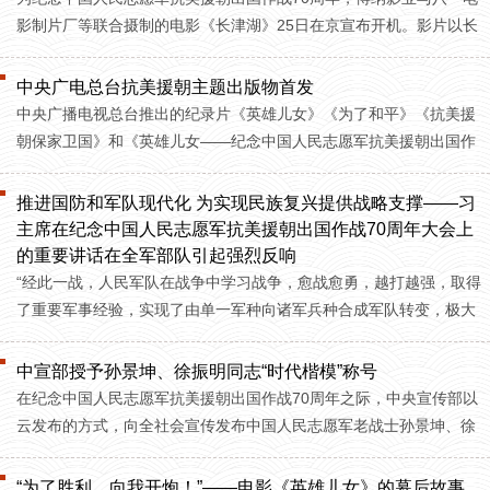
影制片厂等联合摄制的电影《长津湖》25日在京宣布开机。影片以长
津湖战役为背景，讲述一个志愿军连队在极寒严酷环境下坚守阵地奋
勇杀敌、为长津湖战役胜利作出重要贡献的故事。
中央广电总台抗美援朝主题出版物首发
中央广播电视总台推出的纪录片《英雄儿女》《为了和平》《抗美援
朝保家卫国》和《英雄儿女——纪念中国人民志愿军抗美援朝出国作
战70周年文艺晚会》四部抗美援朝主题节目，其音像制品将通过中国
国际电视总公司发行，同名图书由人民出版社、商务印书馆等出版发
推进国防和军队现代化 为实现民族复兴提供战略支撑——习
行。
主席在纪念中国人民志愿军抗美援朝出国作战70周年大会上
的重要讲话在全军部队引起强烈反响
“经此一战，人民军队在战争中学习战争，愈战愈勇，越打越强，取得
了重要军事经验，实现了由单一军种向诸军兵种合成军队转变，极大
促进了国防和军队现代化。这一战，人民军队战斗力威震世界，充分
展示了敢打必胜的血性铁骨！”
中宣部授予孙景坤、徐振明同志“时代楷模”称号
在纪念中国人民志愿军抗美援朝出国作战70周年之际，中央宣传部以
云发布的方式，向全社会宣传发布中国人民志愿军老战士孙景坤、徐
振明的先进事迹，授予他们“时代楷模”称号。
“为了胜利，向我开炮！”——电影《英雄儿女》的幕后故事