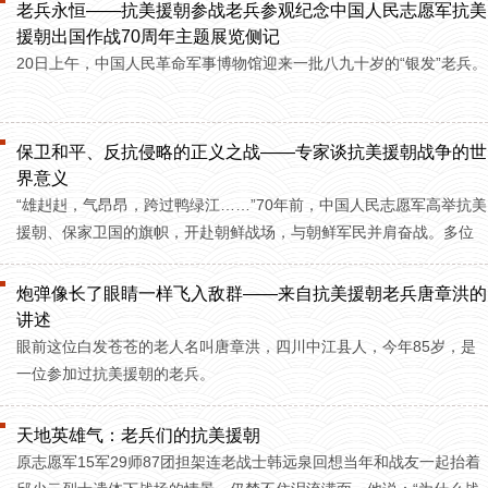
老兵永恒——抗美援朝参战老兵参观纪念中国人民志愿军抗美
援朝出国作战70周年主题展览侧记
20日上午，中国人民革命军事博物馆迎来一批八九十岁的“银发”老兵。
保卫和平、反抗侵略的正义之战——专家谈抗美援朝战争的世
界意义
“雄赳赳，气昂昂，跨过鸭绿江……”70年前，中国人民志愿军高举抗美
援朝、保家卫国的旗帜，开赴朝鲜战场，与朝鲜军民并肩奋战。多位
专家在接受采访时表示，抗美援朝战争是保卫和平、反抗侵略的正义
之战，为世界和平和人类进步事业作出了巨大贡献。
炮弹像长了眼睛一样飞入敌群——来自抗美援朝老兵唐章洪的
讲述
眼前这位白发苍苍的老人名叫唐章洪，四川中江县人，今年85岁，是
一位参加过抗美援朝的老兵。
天地英雄气：老兵们的抗美援朝
原志愿军15军29师87团担架连老战士韩远泉回想当年和战友一起抬着