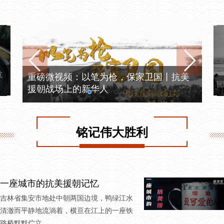
沈
重磅微视频：以笔为枪，保家卫国丨抗美
回
援朝战场上的新华人
铭记伟大胜利
一座城市的抗美援朝记忆
吉林省集安市地处中朝两国边境，鸭绿江水
清澈而平静地流淌着，横亘在江上的一座铁
路桥默默伫立。