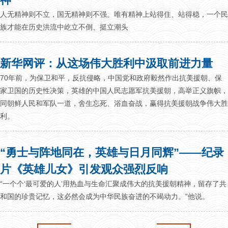
人无精神则不立，国无精神则不强。唯有精神上站得住、站得稳，一个民
族才能在历史洪流中屹立不倒、挺立潮头
新华网评：从这场伟大胜利中汲取前进力量
70年前，为保卫和平，反抗侵略，中国党和政府毅然作出抗美援朝、保
家卫国的历史性决策，英雄的中国人民志愿军抗美援朝，高举正义旗帜，
同朝鲜人民和军队一道，舍生忘死、浴血奋战，赢得抗美援朝战争伟大胜
利。
“勇士与阵地同在，英雄与日月同辉”——纪录
片《英雄儿女》引发观众强烈反响
“一个个‘最可爱的人’用热血与生命汇聚成伟大的抗美援朝精神，留存了共
和国的珍贵记忆，这必然会成为中华民族奋进的不竭动力。”他说。