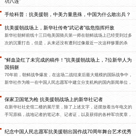
功八连”
手绘科普：抗美援朝，中美力量悬殊，中国为什么敢出兵？
抗美援朝战场上，新华社传奇“武记者”临危指挥歼敌
新华社朝鲜前线十三日电美国骑兵第一师在朝鲜战场上已经受到过多
次的沉重打击，但是，从来还没有遭到过像最近一次这样惨重的杀
伤。
“鲜血染红了未完成的稿件​！”抗美援朝战场上，7位新华人为
国捐躯
70年前，朝鲜战争爆发，在这场二战结束后最大规模的国际战争中，
新华社作为唯一在中国人民志愿军中建立分支机构的国内新闻单位，
共派出了100多位记者、编辑及工作人员赴朝
保家卫国笔为枪 抗美援朝战场上的新华社记者
在新华社社史馆二楼的展厅里，除了上述文字，还摆放着当年电文的
手写原稿，战地记者的笔记本、记者证，以及获得的各种军功奖章，
还有战场上用过的电文发报机……
纪念中国人民志愿军抗美援朝出国作战70周年舞台艺术优秀