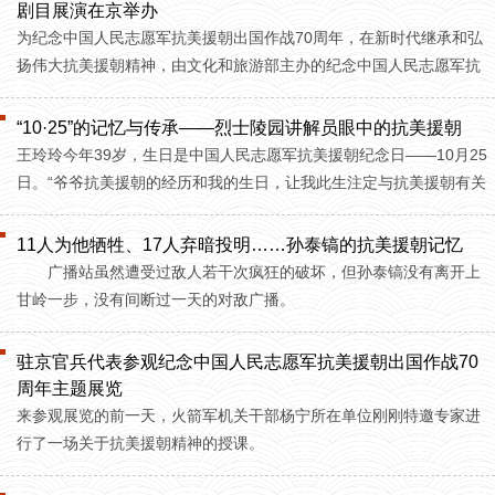
剧目展演在京举办
为纪念中国人民志愿军抗美援朝出国作战70周年，在新时代继承和弘
扬伟大抗美援朝精神，由文化和旅游部主办的纪念中国人民志愿军抗
美援朝出国作战70周年舞台艺术优秀剧目展演于10月22日在京开幕。
“10·25”的记忆与传承——烈士陵园讲解员眼中的抗美援朝
王玲玲今年39岁，生日是中国人民志愿军抗美援朝纪念日——10月25
日。“爷爷抗美援朝的经历和我的生日，让我此生注定与抗美援朝有关
联。”
11人为他牺牲、17人弃暗投明……孙泰镐的抗美援朝记忆
广播站虽然遭受过敌人若干次疯狂的破坏，但孙泰镐没有离开上
甘岭一步，没有间断过一天的对敌广播。
驻京官兵代表参观纪念中国人民志愿军抗美援朝出国作战70
周年主题展览
来参观展览的前一天，火箭军机关干部杨宁所在单位刚刚特邀专家进
行了一场关于抗美援朝精神的授课。