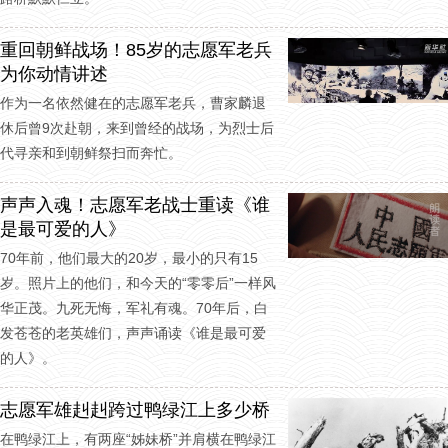
重回朝鲜战场！85岁的志愿军老兵
为你动情讲述
作为一名依然健在的志愿军老兵，曹家麟退
休后曾9次赴朝，来到曾经的战场，为烈士后
代寻亲和到朝鲜祭扫而奔忙。
声声入魂！志愿军老战士重读《谁
是最可爱的人》
70年前，他们最大的20岁，最小的只有15
岁。照片上的他们，和今天的“零零后”一样风
华正茂。九死无悔，军礼有魂。70年后，白
发苍苍的老英雄们，声声诵读《谁是最可爱
的人》。
志愿军雄赳赳跨过鸭绿江上多少桥
在鸭绿江上，有两座“姊妹桥”并肩横在鸭绿江