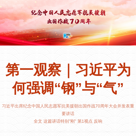
第一观察｜习近平为
何强调“钢”与“气”
习近平出席纪念中国人民志愿军抗美援朝出国作战70周年大会并发表重
要讲话
全文
这篇讲话特别"刚"
第1视点
反响