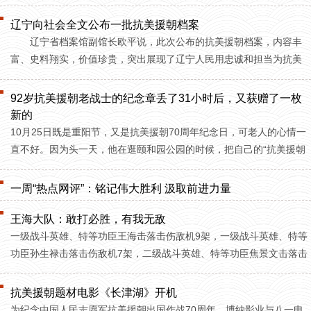
为了祖国和民族尊严奋不顾身的爱国主义精神。96.2%的受访者认为在
新时代背景下仍应继承与发扬抗美援朝精神。
辽宁向社会全文公布一批抗美援朝档案
辽宁省档案馆副馆长欧平说，此次公布的抗美援朝档案，内容丰
富、史料翔实，价值珍贵，突出展现了辽宁人民用忠诚和担当为抗美
援朝战争做出的特殊贡献。
92岁抗美援朝老战士的纪念章丢了31小时后，又获赠了一枚
新的
10月25日既是重阳节，又是抗美援朝70周年纪念日，可老人的心情一
直不好。因为头一天，他在逛颐和园公园的时候，把自己的“抗美援朝
出国作战70周年”纪念章给弄丢了。
一周“热点网评”：铭记伟大胜利 汲取前进力量
王海大队：敢打必胜，有我无敌
一级战斗英雄、特等功臣王海击落击伤敌机9架，一级战斗英雄、特等
功臣孙生禄击落击伤敌机7架，二级战斗英雄、特等功臣焦景文击落击
伤敌机4架…… 每一位王海大队飞行员驾驶的战机上，都有象征击
落击伤敌机数量的五角星闪耀。
抗美援朝题材电影《长津湖》开机
为纪念中国人民志愿军抗美援朝出国作战70周年，博纳影业与八一电