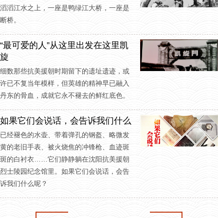
滔滔江水之上，一座是鸭绿江大桥，一座是
断桥。
“最可爱的人”从这里出发在这里凯
旋
细数那些抗美援朝时期留下的遗址遗迹，或
许已不复当年模样，但英雄的精神早已融入
丹东的骨血，成就它永不褪去的鲜红底色。
如果它们会说话，会告诉我们什么
已经褪色的水壶、带着弹孔的钢盔、略微发
黄的老旧手表、被火烧焦的冲锋枪、血迹斑
斑的白衬衣……它们静静躺在沈阳抗美援朝
烈士陵园纪念馆里。如果它们会说话，会告
诉我们什么呢？