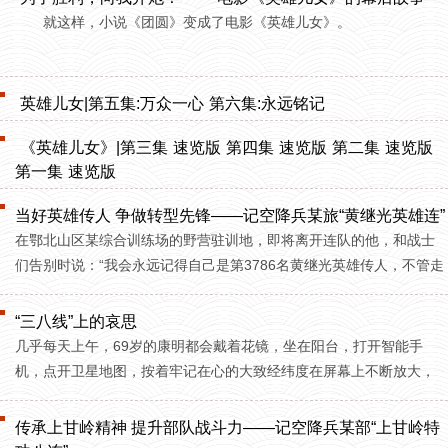
就这样，小说《团圆》变成了电影《英雄儿女》。
英雄儿女|第五集:万众一心
第六集:永远铭记
《英雄儿女》|第三集
速览版
第四集
速览版
第二集
速览版
第一集
速览版
当好英雄传人 争做转型先锋——记空降兵某旅“黄继光英雄连”
在鄂北山区某综合训练场的野营驻训地，即将离开连队的他，和战士
们告别时说：“我会永远记得自己是第3786名黄继光英雄传人，不管走
到哪里，我都不会给老班长丢人。”
“三八线”上的哀思
几乎每天上午，69岁的康明都会戴着花镜，坐在阳台，打开智能手
机，点开卫星地图，按着牢记在心的大致经纬度在屏幕上不断放大，
直到手机上显现出当地的卫星图片影像。
传承上甘岭精神 提升部队战斗力——记空降兵某部“上甘岭特