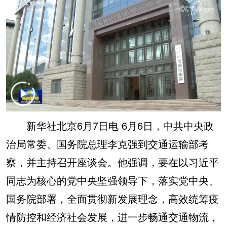
学术中国
乡村振兴
银龄
溯源中国
城市
旅游
能源
会展
彩票
娱乐
时尚
悦读
公益
一带一路
亚太网
上市公司
文化产业
新华社北京6月7日电 6月6日，中共中央政
治局常委、国务院总理李克强到交通运输部考
地方频道
察，并主持召开座谈会。他强调，要在以习近平
北京
天津
河北
山西
同志为核心的党中央坚强领导下，落实党中央、
辽宁
吉林
上海
江苏
国务院部署，全面贯彻新发展理念，高效统筹疫
浙江
安徽
福建
江西
情防控和经济社会发展，进一步畅通交通物流，