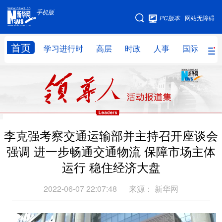
手机版
手机版
PC版本
网站无障碍
网站地图
首页
学习进行时
高层
时政
人事
国际
财
学习进行时
高层
时政
人事
国际
财经
网评
港澳
台湾
思客智库
全球连线
教育
李克强考察交通运输部并主持召开座谈会
科技
科创
量子
体育
强调 进一步畅通交通物流 保障市场主体
文化
书画
健康
军事
运行 稳住经济大盘
访谈
视频
图片
政务
2022-06-07 22:07:48
来源：
新华网
法律
中央文件
金融
汽车
食品
人居
信息化
数字经济