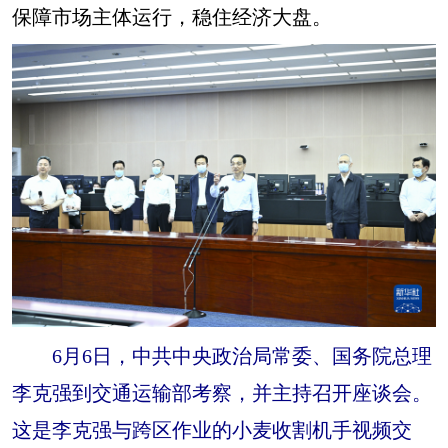
山东
河南
湖北
湖南
保障市场主体运行，稳住经济大盘。
广东
广西
海南
重庆
四川
贵州
云南
西藏
陕西
甘肃
青海
宁夏
新疆
内蒙古
黑龙江
多语种频道
English
Español
Français
عربى
Русский язык
日本語
한국어
6月6日，中共中央政治局常委、国务院总理
Deutsch
Português
李克强到交通运输部考察，并主持召开座谈会。
这是李克强与跨区作业的小麦收割机手视频交