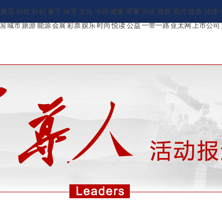
教育
科技
科创
量子
体育
文化
书画
健康
军事
访谈
视频
图片
政务
法律
国
城市
旅游
能源
会展
彩票
娱乐
时尚
悦读
公益
一带一路
亚太网
上市公司
ENGLISH
新华报刊
地方频道
承建网站
中文/繁体