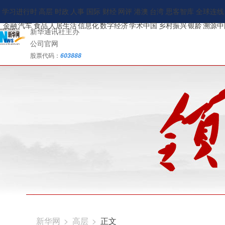
学习进行时
高层
时政
人事
国际
财经
网评
港澳
台湾
思客智库
全球连线
金融
汽车
食品
人居生活
信息化
数字经济
学术中国
乡村振兴
银龄
溯源中
新华通讯社主办
公司官网
股票代码：
603888
新华网
>
高层
>
正文