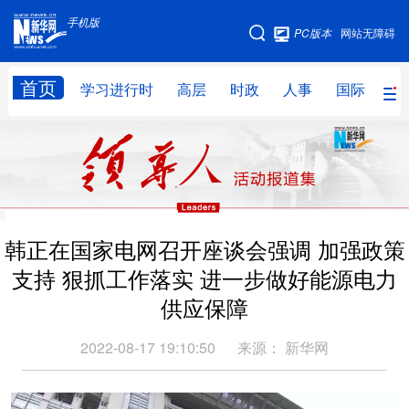
手机版
手机版
PC版本
网站无障碍
网站地图
首页
学习进行时
高层
时政
人事
国际
财
学习进行时
高层
时政
人事
国际
财经
网评
港澳
台湾
思客智库
全球连线
教育
韩正在国家电网召开座谈会强调 加强政策
科技
科创
量子
体育
支持 狠抓工作落实 进一步做好能源电力
文化
书画
健康
军事
供应保障
访谈
视频
图片
政务
2022-08-17 19:10:50
来源：
新华网
法律
中央文件
金融
汽车
食品
人居
信息化
数字经济