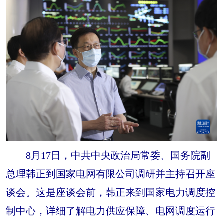
山东
河南
湖北
湖南
广东
广西
海南
重庆
四川
贵州
云南
西藏
陕西
甘肃
青海
宁夏
新疆
内蒙古
黑龙江
多语种频道
English
Español
Français
عربى
8月17日，中共中央政治局常委、国务院副
Русский язык
日本語
한국어
总理韩正到国家电网有限公司调研并主持召开座
Deutsch
Português
谈会。这是座谈会前，韩正来到国家电力调度控
制中心，详细了解电力供应保障、电网调度运行