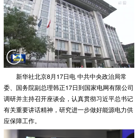
学术中国
乡村振兴
银龄
溯源中国
城市
旅游
能源
会展
彩票
娱乐
时尚
悦读
公益
一带一路
亚太网
上市公司
文化产业
新华社北京8月17日电 中共中央政治局常
委、国务院副总理韩正17日到国家电网有限公司
地方频道
调研并主持召开座谈会，认真贯彻习近平总书记
北京
天津
河北
山西
有关重要讲话精神，研究进一步做好能源电力供
辽宁
吉林
上海
江苏
应保障工作。
浙江
安徽
福建
江西