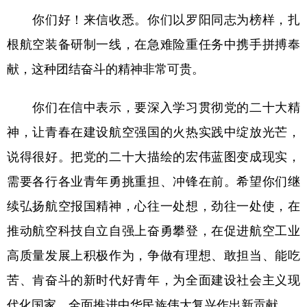
你们好！来信收悉。你们以罗阳同志为榜样，扎
学术中国
乡村振兴
银龄
溯源中国
根航空装备研制一线，在急难险重任务中携手拼搏奉
城市
旅游
能源
会展
献，这种团结奋斗的精神非常可贵。
彩票
娱乐
时尚
悦读
你们在信中表示，要深入学习贯彻党的二十大精
公益
一带一路
亚太网
上市公司
神，让青春在建设航空强国的火热实践中绽放光芒，
文化产业
说得很好。把党的二十大描绘的宏伟蓝图变成现实，
需要各行各业青年勇挑重担、冲锋在前。希望你们继
地方频道
续弘扬航空报国精神，心往一处想，劲往一处使，在
北京
天津
河北
山西
推动航空科技自立自强上奋勇攀登，在促进航空工业
高质量发展上积极作为，争做有理想、敢担当、能吃
辽宁
吉林
上海
江苏
苦、肯奋斗的新时代好青年，为全面建设社会主义现
浙江
安徽
福建
江西
代化国家、全面推进中华民族伟大复兴作出新贡献。