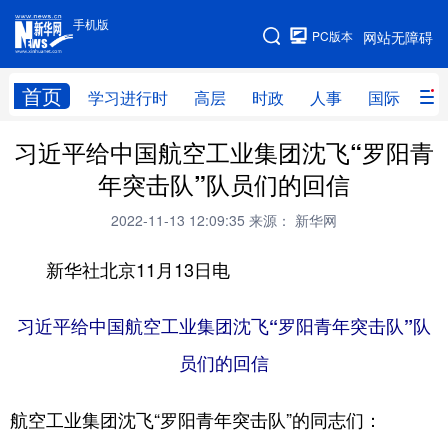
手机版
手机版
PC版本
网站无障碍
网站地图
首页
学习进行时
高层
时政
人事
国际
财
习近平给中国航空工业集团沈飞“罗阳青
学习进行时
高层
时政
人事
年突击队”队员们的回信
国际
财经
网评
港澳
2022-11-13 12:09:35
来源： 新华网
台湾
思客智库
全球连线
教育
新华社北京11月13日电
科技
科创
量子
体育
文化
书画
健康
军事
习近平给中国航空工业集团沈飞“罗阳青年突击队”队
员们的回信
访谈
视频
图片
政务
法律
中央文件
金融
汽车
航空工业集团沈飞“罗阳青年突击队”的同志们：
食品
人居
信息化
数字经济