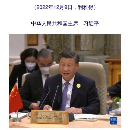
（2022年12月9日，利雅得）
学术中国
乡村振兴
银龄
溯源中国
中华人民共和国主席 习近平
城市
旅游
能源
会展
彩票
娱乐
时尚
悦读
公益
一带一路
亚太网
上市公司
文化产业
地方频道
北京
天津
河北
山西
辽宁
吉林
上海
江苏
浙江
安徽
福建
江西