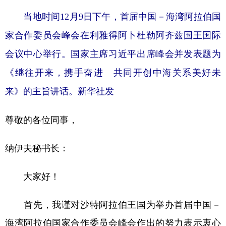
山东
河南
湖北
湖南
当地时间12月9日下午，首届中国－海湾阿拉伯国
广东
广西
海南
重庆
家合作委员会峰会在利雅得阿卜杜勒阿齐兹国王国际
四川
贵州
云南
西藏
会议中心举行。国家主席习近平出席峰会并发表题为
陕西
甘肃
青海
宁夏
《继往开来，携手奋进 共同开创中海关系美好未
新疆
内蒙古
黑龙江
来》的主旨讲话。新华社发
尊敬的各位同事，
多语种频道
English
Español
Français
عربى
纳伊夫秘书长：
Русский язык
日本語
한국어
大家好！
Deutsch
Português
首先，我谨对沙特阿拉伯王国为举办首届中国－
海湾阿拉伯国家合作委员会峰会作出的努力表示衷心