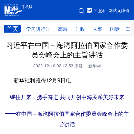
手机版
手机版
网站无障碍
PC版本
网站地图
首页
学习进行时
高层
时政
人事
国际
财
习近平在中国－海湾阿拉伯国家合作委
学习进行时
高层
时政
人事
员会峰会上的主旨讲话
国际
财经
网评
港澳
2022-12-10 02:12:53
来源： 新华网
台湾
思客智库
全球连线
教育
新华社利雅得12月9日电
科技
科创
量子
体育
文化
书画
健康
军事
继往开来，携手奋进
共同开创中海关系美好未来
访谈
视频
图片
政务
——在中国－海湾阿拉伯国家合作委员会峰会上的主
法律
中央文件
金融
汽车
旨讲话
食品
人居
信息化
数字经济