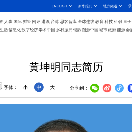
ENGLISH
新华报刊
地方频道
承
政
人事
国际
财经
网评
港澳
台湾
思客智库
全球连线
教育
科技
科创
量子
生活
信息化
数字经济
学术中国
乡村振兴
银龄
溯源中国
城市
旅游
能源
会
黄坤明同志简历
字体：
小
中
大
分享到：