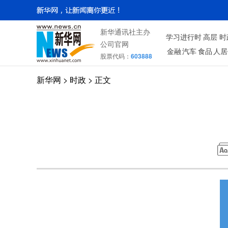
新华通讯社主办
学习进行时
高层
时
公司官网
金融
汽车
食品
人居
股票代码：
603888
新华网
>
时政
> 正文