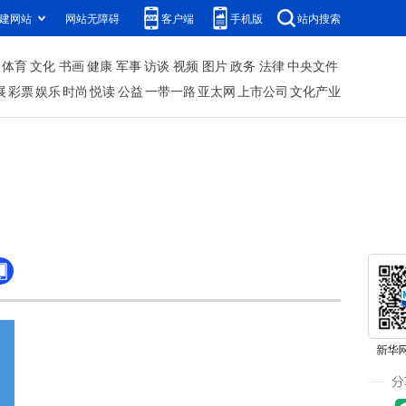
建网站
网站无障碍
客户端
手机版
站内搜索
体育
文化
书画
健康
军事
访谈
视频
图片
政务
法律
中央文件
展
彩票
娱乐
时尚
悦读
公益
一带一路
亚太网
上市公司
文化产业