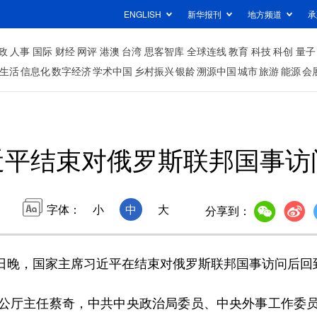
ENGLISH
新华报刊
地方频道
承
政
人事
国际
财经
网评
港澳
台湾
思客智库
全球连线
教育
科技
科创
量子
生活
信息化
数字经济
学术中国
乡村振兴
银龄
溯源中国
城市
旅游
能源
会
近平结束对俄罗斯联邦国事访
字体：
小
中
大
分享到：
2日晚，国家主席习近平在结束对俄罗斯联邦国事访问后回
厅主任蔡奇，中共中央政治局委员、中央外事工作委员