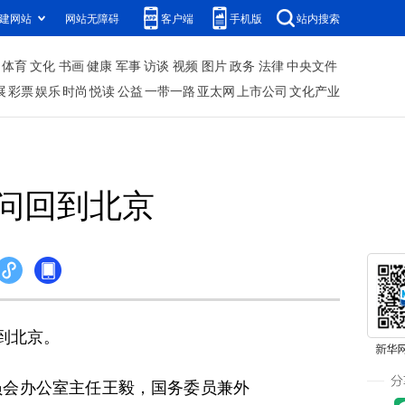
建网站
网站无障碍
客户端
手机版
站内搜索
体育
文化
书画
健康
军事
访谈
视频
图片
政务
法律
中央文件
展
彩票
娱乐
时尚
悦读
公益
一带一路
亚太网
上市公司
文化产业
问回到北京
到北京。
会办公室主任王毅，国务委员兼外