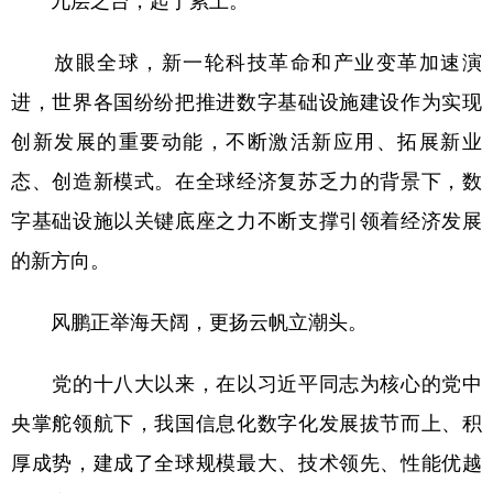
山东
河南
湖北
湖南
广东
广西
海南
重庆
放眼全球，新一轮科技革命和产业变革加速演
进，世界各国纷纷把推进数字基础设施建设作为实现
四川
贵州
云南
西藏
创新发展的重要动能，不断激活新应用、拓展新业
陕西
甘肃
青海
宁夏
态、创造新模式。在全球经济复苏乏力的背景下，数
新疆
内蒙古
黑龙江
字基础设施以关键底座之力不断支撑引领着经济发展
的新方向。
多语种频道
风鹏正举海天阔，更扬云帆立潮头。
English
Español
Français
عربى
Русский язык
日本語
한국어
党的十八大以来，在以习近平同志为核心的党中
Deutsch
Português
央掌舵领航下，我国信息化数字化发展拔节而上、积
厚成势，建成了全球规模最大、技术领先、性能优越