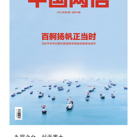
学术中国
乡村振兴
银龄
溯源中国
城市
旅游
能源
会展
彩票
娱乐
时尚
悦读
公益
一带一路
亚太网
上市公司
文化产业
地方频道
北京
天津
河北
山西
辽宁
吉林
上海
江苏
浙江
安徽
福建
江西
九层之台，起于累土。