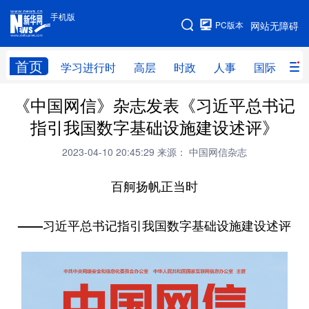
手机版
手机版
PC版本
网站无障碍
网站地图
首页
学习进行时
高层
时政
人事
国际
财
《中国网信》杂志发表《习近平总书记
学习进行时
高层
时政
人事
指引我国数字基础设施建设述评》
国际
财经
网评
港澳
2023-04-10 20:45:29
来源： 中国网信杂志
台湾
思客智库
全球连线
教育
百舸扬帆正当时
科技
科创
量子
体育
文化
书画
健康
军事
——习近平总书记指引我国数字基础设施建设述评
访谈
视频
图片
政务
法律
中央文件
金融
汽车
食品
人居
信息化
数字经济