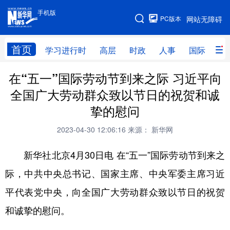
手机版
手机版
PC版本
网站无障碍
网站地图
首页
学习进行时
高层
时政
人事
国际
财
在“五一”国际劳动节到来之际 习近平向
学习进行时
高层
时政
人事
全国广大劳动群众致以节日的祝贺和诚
国际
财经
网评
港澳
挚的慰问
台湾
思客智库
全球连线
教育
2023-04-30 12:06:16
来源： 新华网
科技
科创
量子
体育
新华社北京4月30日电 在“五一”国际劳动节到来之
文化
书画
健康
军事
际，中共中央总书记、国家主席、中央军委主席习近
访谈
视频
图片
政务
平代表党中央，向全国广大劳动群众致以节日的祝贺
法律
中央文件
金融
汽车
和诚挚的慰问。
食品
人居
信息化
数字经济