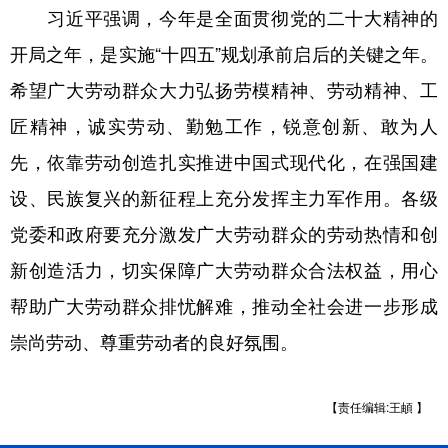
习近平强调，今年是全面贯彻党的二十大精神的
学术中国
乡村振兴
银龄
溯源中国
开局之年，是实施“十四五”规划承前启后的关键之年。
城市
旅游
能源
会展
希望广大劳动群众大力弘扬劳模精神、劳动精神、工
匠精神，诚实劳动、勤勉工作，锐意创新、敢为人
彩票
娱乐
时尚
悦读
先，依靠劳动创造扎实推进中国式现代化，在强国建
公益
一带一路
亚太网
上市公司
设、民族复兴的新征程上充分发挥主力军作用。各级
文化产业
党委和政府要充分激发广大劳动群众的劳动热情和创
新创造活力，切实保障广大劳动群众合法权益，用心
地方频道
帮助广大劳动群众排忧解难，推动全社会进一步形成
北京
天津
河北
山西
崇尚劳动、尊重劳动者的良好氛围。
辽宁
吉林
上海
江苏
【责任编辑:王頔 】
浙江
安徽
福建
江西