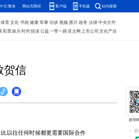
中文/繁体
网站无障碍
客户端
手机版
站内搜索
体育
文化
书画
健康
军事
访谈
视频
图片
政务
法律
中央文件
展
彩票
娱乐
时尚
悦读
公益
一带一路
亚太网
上市公司
文化产业
致贺信
比以往任何时候都更需要国际合作