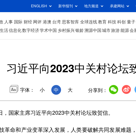
ENGLISH
新华报刊
地方频道
承建网站
政
人事
国际
财经
网评
港澳
台湾
思客智库
全球连线
教育
科技
科创
量子
生活
信息化
数字经济
学术中国
乡村振兴
银龄
溯源中国
城市
旅游
能源
会
习近平向2023中关村论坛
字体：
小
中
大
分享到：
日，国家主席习近平向2023中关村论坛致贺信。
革命和产业变革深入发展，人类要破解共同发展难题，