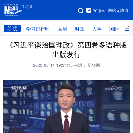
手机版
手机版
网站无障碍
PC版本
网站地图
首页
学习进行时
高层
时政
人事
国际
财
《习近平谈治国理政》第四卷多语种版
学习进行时
高层
时政
人事
出版发行
国际
财经
网评
港澳
2023-06-11 19:34:15
来源： 新华网
台湾
思客智库
全球连线
教育
科技
科创
量子
体育
文化
书画
健康
军事
访谈
视频
图片
政务
法律
中央文件
金融
汽车
食品
人居
信息化
数字经济