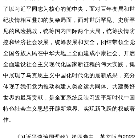
山东
河南
湖北
湖南
了以习近平同志为核心的党中央，面对百年变局和世
广东
广西
海南
重庆
纪疫情相互叠加的复杂局面，面对世所罕见、史所罕
四川
贵州
云南
西藏
见的风险挑战，统筹国内国际两个大局，统筹疫情防
陕西
甘肃
青海
宁夏
控和经济社会发展，统筹发展和安全，团结带领全党
全国各族人民在中华大地上全面建成小康社会、开启
新疆
内蒙古
黑龙江
全面建设社会主义现代化国家新征程的伟大实践，集
中展现了马克思主义中国化时代化的最新成果，充分
多语种频道
体现了我们党为推动构建人类命运共同体、共建美好
English
Español
Français
عربى
世界的最新贡献，是全面系统反映习近平新时代中国
Русский язык
日本語
한국어
特色社会主义思想开辟新境界、实现新飞跃的权威著
Deutsch
Português
作。
《习近平谈治国理政》第四卷中、英文版自2022