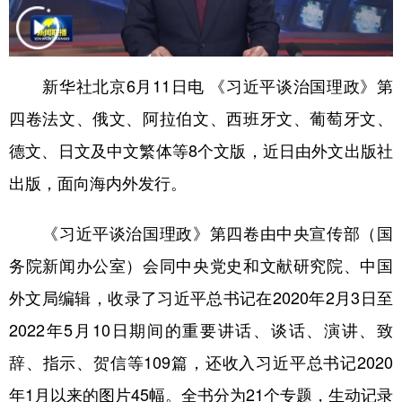
学术中国
乡村振兴
银龄
溯源中国
城市
旅游
能源
会展
新华社北京6月11日电 《习近平谈治国理政》第
彩票
娱乐
时尚
悦读
四卷法文、俄文、阿拉伯文、西班牙文、葡萄牙文、
公益
一带一路
亚太网
上市公司
德文、日文及中文繁体等8个文版，近日由外文出版社
出版，面向海内外发行。
文化产业
《习近平谈治国理政》第四卷由中央宣传部（国
地方频道
务院新闻办公室）会同中央党史和文献研究院、中国
北京
天津
河北
山西
外文局编辑，收录了习近平总书记在2020年2月3日至
2022年5月10日期间的重要讲话、谈话、演讲、致
辽宁
吉林
上海
江苏
辞、指示、贺信等109篇，还收入习近平总书记2020
浙江
安徽
福建
江西
年1月以来的图片45幅。全书分为21个专题，生动记录