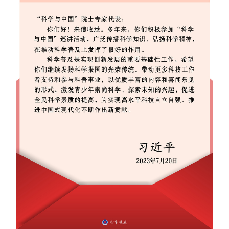
山东
河南
湖北
湖南
广东
广西
海南
重庆
四川
贵州
云南
西藏
陕西
甘肃
青海
宁夏
新疆
内蒙古
黑龙江
多语种频道
English
Español
Français
عربى
Русский язык
日本語
한국어
Deutsch
Português