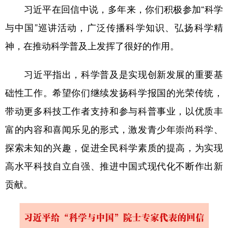
习近平在回信中说，多年来，你们积极参加“科学
学术中国
乡村振兴
银龄
溯源中国
与中国”巡讲活动，广泛传播科学知识、弘扬科学精
城市
旅游
能源
会展
神，在推动科学普及上发挥了很好的作用。
彩票
娱乐
时尚
悦读
习近平指出，科学普及是实现创新发展的重要基
公益
一带一路
亚太网
上市公司
础性工作。希望你们继续发扬科学报国的光荣传统，
文化产业
带动更多科技工作者支持和参与科普事业，以优质丰
富的内容和喜闻乐见的形式，激发青少年崇尚科学、
地方频道
探索未知的兴趣，促进全民科学素质的提高，为实现
高水平科技自立自强、推进中国式现代化不断作出新
北京
天津
河北
山西
贡献。
辽宁
吉林
上海
江苏
浙江
安徽
福建
江西