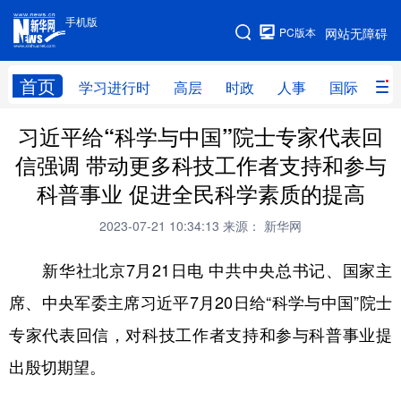
手机版
手机版
PC版本
网站无障碍
网站地图
首页
学习进行时
高层
时政
人事
国际
财
习近平给“科学与中国”院士专家代表回
学习进行时
高层
时政
人事
信强调 带动更多科技工作者支持和参与
国际
财经
网评
港澳
科普事业 促进全民科学素质的提高
台湾
思客智库
全球连线
教育
2023-07-21 10:34:13
来源： 新华网
科技
科创
量子
体育
新华社北京7月21日电 中共中央总书记、国家主
文化
书画
健康
军事
席、中央军委主席习近平7月20日给“科学与中国”院士
访谈
视频
图片
政务
专家代表回信，对科技工作者支持和参与科普事业提
法律
中央文件
金融
汽车
出殷切期望。
食品
人居
信息化
数字经济