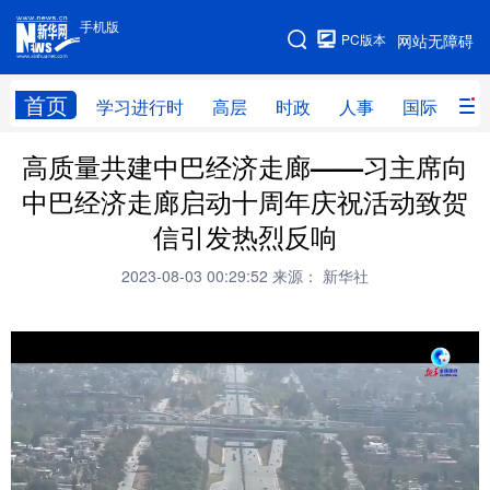
手机版
手机版
PC版本
网站无障碍
网站地图
首页
学习进行时
高层
时政
人事
国际
财
高质量共建中巴经济走廊——习主席向
学习进行时
高层
时政
人事
中巴经济走廊启动十周年庆祝活动致贺
国际
财经
网评
港澳
信引发热烈反响
台湾
思客智库
全球连线
教育
2023-08-03 00:29:52
来源： 新华社
科技
科创
量子
体育
文化
书画
健康
军事
访谈
视频
图片
政务
法律
中央文件
金融
汽车
食品
人居
信息化
数字经济