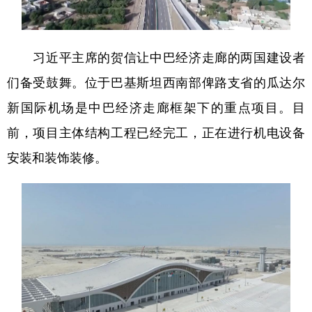
山东
河南
湖北
湖南
广东
广西
海南
重庆
习近平主席的贺信让中巴经济走廊的两国建设者
四川
贵州
云南
西藏
们备受鼓舞。位于巴基斯坦西南部俾路支省的瓜达尔
陕西
甘肃
青海
宁夏
新国际机场是中巴经济走廊框架下的重点项目。目
新疆
内蒙古
黑龙江
前，项目主体结构工程已经完工，正在进行机电设备
安装和装饰装修。
多语种频道
English
Español
Français
عربى
Русский язык
日本語
한국어
Deutsch
Português