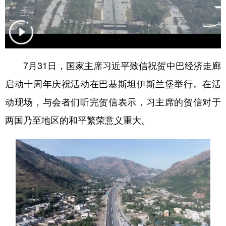
学术中国
乡村振兴
银龄
溯源中国
城市
旅游
能源
会展
彩票
娱乐
时尚
悦读
7月31日，国家主席习近平致信祝贺中巴经济走廊
启动十周年庆祝活动在巴基斯坦伊斯兰堡举行。在活
公益
一带一路
亚太网
上市公司
动现场，与会者们听完贺信表示，习主席的贺信对于
文化产业
两国乃至地区的和平繁荣意义重大。
地方频道
北京
天津
河北
山西
辽宁
吉林
上海
江苏
浙江
安徽
福建
江西