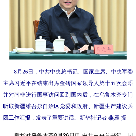
山东
河南
湖北
湖南
广东
广西
海南
重庆
四川
贵州
云南
西藏
陕西
甘肃
青海
宁夏
新疆
内蒙古
黑龙江
8月26日，中共中央总书记、国家主席、中央军委
多语种频道
主席习近平在结束出席金砖国家领导人第十五次会晤
English
Español
Français
عربى
并对南非进行国事访问回到国内后，在乌鲁木齐专门
Русский язык
日本語
한국어
听取新疆维吾尔自治区党委和政府、新疆生产建设兵
Deutsch
Português
团工作汇报，发表了重要讲话。新华社记者 燕雁 摄
新华社乌鲁木齐8月26日电 中共中央总书记、国