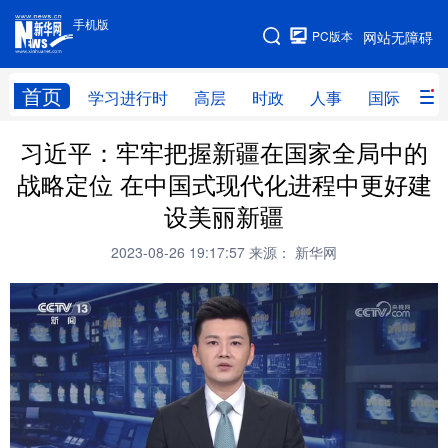
手机版
手机版
PC版本
网站无障碍
网站地图
首页
学习进行时
高层
时政
人事
国际
财
习近平：牢牢把握新疆在国家全局中的
学习进行时
高层
时政
人事
战略定位 在中国式现代化进程中更好建
国际
财经
网评
港澳
设美丽新疆
台湾
思客智库
全球连线
教育
2023-08-26 19:17:57
来源： 新华网
科技
科创
量子
体育
文化
书画
健康
军事
访谈
视频
图片
政务
法律
中央文件
金融
汽车
食品
人居
信息化
数字经济