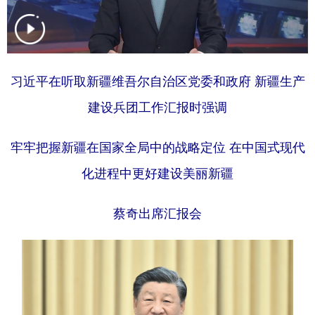
学术中国
乡村振兴
银龄
溯源中国
城市
旅游
能源
会展
习近平在听取新疆维吾尔自治区党委和政府 新疆生产
彩票
娱乐
时尚
悦读
建设兵团工作汇报时强调
公益
一带一路
亚太网
上市公司
牢牢把握新疆在国家全局中的战略定位 在中国式现代
文化产业
化进程中更好建设美丽新疆
地方频道
蔡奇出席汇报会
北京
天津
河北
山西
辽宁
吉林
上海
江苏
浙江
安徽
福建
江西