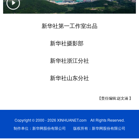
学术中国
乡村振兴
银龄
溯源中国
新华社第一工作室出品
城市
旅游
能源
会展
彩票
娱乐
时尚
悦读
新华社摄影部
公益
一带一路
亚太网
上市公司
新华社浙江分社
文化产业
新华社山东分社
地方频道
【责任编辑:赵文涵 】
北京
天津
河北
山西
辽宁
吉林
上海
江苏
Copyright © 2000 - 2026 XINHUANET.com All Rights Reserved.
浙江
安徽
福建
江西
制作单位：新华网股份有限公司 版权所有：新华网股份有限公司