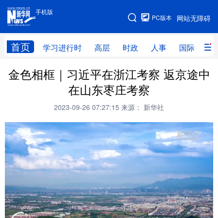
手机版
手机版
PC版本
网站无障碍
网站地图
首页
学习进行时
高层
时政
人事
国际
财
金色相框｜习近平在浙江考察 返京途中
学习进行时
高层
时政
人事
在山东枣庄考察
国际
财经
网评
港澳
2023-09-26 07:27:15
来源： 新华社
台湾
思客智库
全球连线
教育
科技
科创
量子
体育
文化
书画
健康
军事
访谈
视频
图片
政务
法律
中央文件
金融
汽车
食品
人居
信息化
数字经济