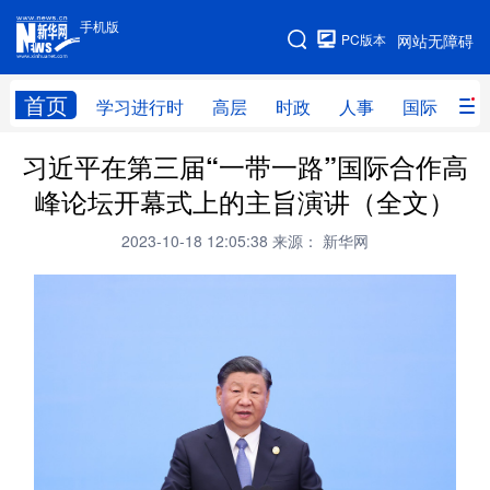
手机版
手机版
PC版本
网站无障碍
网站地图
首页
学习进行时
高层
时政
人事
国际
财
习近平在第三届“一带一路”国际合作高
学习进行时
高层
时政
人事
峰论坛开幕式上的主旨演讲（全文）
国际
财经
网评
港澳
2023-10-18 12:05:38
来源： 新华网
台湾
思客智库
全球连线
教育
科技
科创
量子
体育
文化
书画
健康
军事
访谈
视频
图片
政务
法律
中央文件
金融
汽车
食品
人居
信息化
数字经济