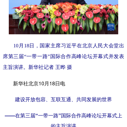
学术中国
乡村振兴
银龄
溯源中国
城市
旅游
能源
会展
彩票
娱乐
时尚
悦读
10月18日，国家主席习近平在北京人民大会堂出
公益
一带一路
亚太网
上市公司
席第三届“一带一路”国际合作高峰论坛开幕式并发表
文化产业
主旨演讲。新华社记者 王晔 摄
地方频道
新华社北京10月18日电
北京
天津
河北
山西
建设开放包容、互联互通、共同发展的世界
辽宁
吉林
上海
江苏
——在第三届“一带一路”国际合作高峰论坛开幕式上
浙江
安徽
福建
江西
的主旨演讲