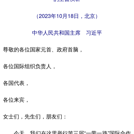
山东
河南
湖北
湖南
广东
广西
海南
重庆
（2023年10月18日，北京）
四川
贵州
云南
西藏
中华人民共和国主席 习近平
陕西
甘肃
青海
宁夏
尊敬的各位国家元首、政府首脑，
新疆
内蒙古
黑龙江
各位国际组织负责人，
多语种频道
各国代表，
English
Español
Français
عربى
各位来宾，
Русский язык
日本語
한국어
Deutsch
Português
女士们，先生们，朋友们：
今天，我们在这里举行第三届“一带一路”国际合作