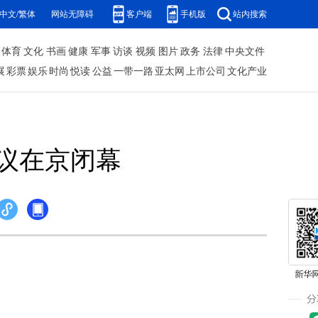
中文/繁体
网站无障碍
客户端
手机版
站内搜索
体育
文化
书画
健康
军事
访谈
视频
图片
政务
法律
中央文件
展
彩票
娱乐
时尚
悦读
公益
一带一路
亚太网
上市公司
文化产业
议在京闭幕