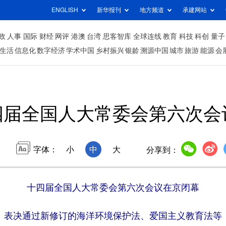
ENGLISH
新华报刊
地方频道
承建网站
政
人事
国际
财经
网评
港澳
台湾
思客智库
全球连线
教育
科技
科创
量子
生活
信息化
数字经济
学术中国
乡村振兴
银龄
溯源中国
城市
旅游
能源
会
四届全国人大常委会第六次会
字体：
小
中
大
分享到：
十四届全国人大常委会第六次会议在京闭幕
表决通过新修订的海洋环境保护法、爱国主义教育法等