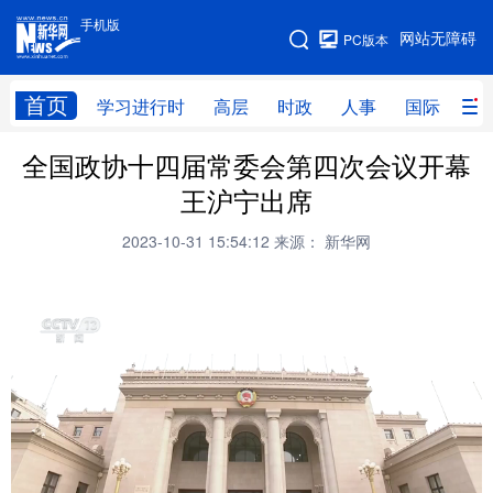
手机版
手机版
网站无障碍
PC版本
网站地图
首页
学习进行时
高层
时政
人事
国际
财
全国政协十四届常委会第四次会议开幕
学习进行时
高层
时政
人事
王沪宁出席
国际
财经
网评
港澳
2023-10-31 15:54:12
来源： 新华网
台湾
思客智库
全球连线
教育
科技
科创
量子
体育
文化
书画
健康
军事
访谈
视频
图片
政务
法律
中央文件
金融
汽车
食品
人居
信息化
数字经济