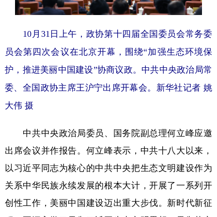
山东
河南
湖北
湖南
广东
广西
海南
重庆
10月31日上午，政协第十四届全国委员会常务委
四川
贵州
云南
西藏
员会第四次会议在北京开幕，围绕“加强生态环境保
陕西
甘肃
青海
宁夏
护，推进美丽中国建设”协商议政。中共中央政治局常
新疆
内蒙古
黑龙江
委、全国政协主席王沪宁出席开幕会。新华社记者 姚
大伟 摄
多语种频道
中共中央政治局委员、国务院副总理何立峰应邀
English
Español
Français
عربى
出席会议并作报告。何立峰表示，中共十八大以来，
Русский язык
日本語
한국어
以习近平同志为核心的中共中央把生态文明建设作为
Deutsch
Português
关系中华民族永续发展的根本大计，开展了一系列开
创性工作，美丽中国建设迈出重大步伐。新时代新征