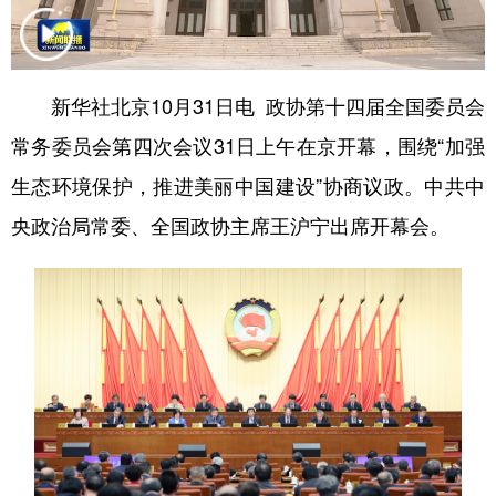
学术中国
乡村振兴
银龄
溯源中国
城市
旅游
能源
会展
新华社北京10月31日电 政协第十四届全国委员会
彩票
娱乐
时尚
悦读
常务委员会第四次会议31日上午在京开幕，围绕“加强
公益
一带一路
亚太网
上市公司
生态环境保护，推进美丽中国建设”协商议政。中共中
央政治局常委、全国政协主席王沪宁出席开幕会。
文化产业
地方频道
北京
天津
河北
山西
辽宁
吉林
上海
江苏
浙江
安徽
福建
江西