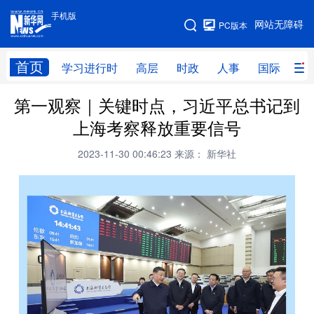
手机版
手机版
网站无障碍
PC版本
网站地图
首页
学习进行时
高层
时政
人事
国际
财
第一观察｜关键时点，习近平总书记到
学习进行时
高层
时政
人事
上海考察释放重要信号
国际
财经
网评
港澳
2023-11-30 00:46:23
来源： 新华社
台湾
思客智库
全球连线
教育
科技
科创
量子
体育
文化
书画
健康
军事
访谈
视频
图片
政务
法律
中央文件
金融
汽车
食品
人居
信息化
数字经济