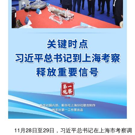
学术中国
乡村振兴
银龄
溯源中国
城市
旅游
能源
会展
彩票
娱乐
时尚
悦读
公益
一带一路
亚太网
上市公司
文化产业
地方频道
北京
天津
河北
山西
辽宁
吉林
上海
江苏
浙江
安徽
福建
江西
11月28日至29日，习近平总书记在上海市考察调