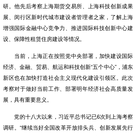
山东
河南
湖北
湖南
研。他先后考察上海期货交易所、上海科技创新成果
广东
广西
海南
重庆
展、闵行区新时代城市建设者管理者之家，了解上海
四川
贵州
云南
西藏
增强国际金融中心竞争力、推进国际科技创新中心建
设、保障性租赁住房建设等情况。
陕西
甘肃
青海
宁夏
新疆
内蒙古
黑龙江
当前，上海正在按照党中央部署，加快建设国际
经济、金融、贸易、航运和科技创新“五个中心”，浦东
多语种频道
新区也在加快打造社会主义现代化建设引领区。此次
考察对于做好当前工作、部署明年经济社会高质量发
English
Español
Français
عربى
展，具有重要意义。
Русский язык
日本語
한국어
Deutsch
Português
党的十八大以来，习近平总书记已6次到上海考察
调研。“继续当好全国改革开放排头兵、创新发展先行