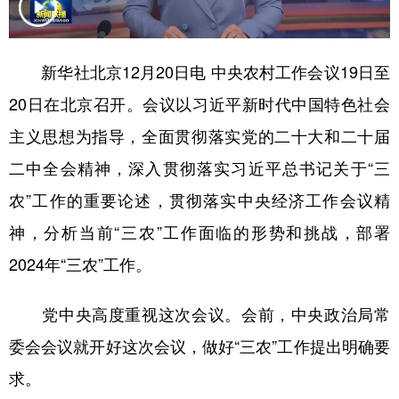
学术中国
乡村振兴
银龄
溯源中国
新华社北京12月20日电 中央农村工作会议19日至
城市
旅游
能源
会展
20日在北京召开。会议以习近平新时代中国特色社会
彩票
娱乐
时尚
悦读
主义思想为指导，全面贯彻落实党的二十大和二十届
公益
一带一路
亚太网
上市公司
二中全会精神，深入贯彻落实习近平总书记关于“三
文化产业
农”工作的重要论述，贯彻落实中央经济工作会议精
神，分析当前“三农”工作面临的形势和挑战，部署
地方频道
2024年“三农”工作。
北京
天津
河北
山西
党中央高度重视这次会议。会前，中央政治局常
辽宁
吉林
上海
江苏
委会会议就开好这次会议，做好“三农”工作提出明确要
浙江
安徽
福建
江西
求。