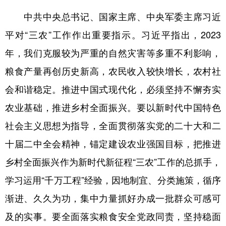
山东
河南
湖北
湖南
中共中央总书记、国家主席、中央军委主席习近
广东
广西
海南
重庆
平对“三农”工作作出重要指示。习近平指出，2023
四川
贵州
云南
西藏
年，我们克服较为严重的自然灾害等多重不利影响，
陕西
甘肃
青海
宁夏
粮食产量再创历史新高，农民收入较快增长，农村社
新疆
内蒙古
黑龙江
会和谐稳定。推进中国式现代化，必须坚持不懈夯实
农业基础，推进乡村全面振兴。要以新时代中国特色
多语种频道
社会主义思想为指导，全面贯彻落实党的二十大和二
十届二中全会精神，锚定建设农业强国目标，把推进
English
Español
Français
عربى
乡村全面振兴作为新时代新征程“三农”工作的总抓手，
Русский язык
日本語
한국어
学习运用“千万工程”经验，因地制宜、分类施策，循序
Deutsch
Português
渐进、久久为功，集中力量抓好办成一批群众可感可
及的实事。要全面落实粮食安全党政同责，坚持稳面