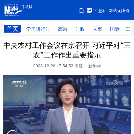
手机版
手机版
网站无障碍
PC版本
网站地图
首页
学习进行时
高层
时政
人事
国际
财
中央农村工作会议在京召开 习近平对“三
学习进行时
高层
时政
人事
农”工作作出重要指示
国际
财经
网评
港澳
2023-12-20 17:54:53
来源： 新华网
台湾
思客智库
全球连线
教育
科技
科创
量子
体育
文化
书画
健康
军事
访谈
视频
图片
政务
法律
中央文件
金融
汽车
食品
人居
信息化
数字经济