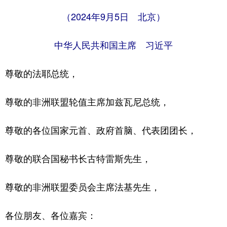
山东
河南
湖北
湖南
（2024年9月5日 北京）
广东
广西
海南
重庆
中华人民共和国主席 习近平
四川
贵州
云南
西藏
陕西
甘肃
青海
宁夏
尊敬的法耶总统，
新疆
内蒙古
黑龙江
尊敬的非洲联盟轮值主席加兹瓦尼总统，
多语种频道
尊敬的各位国家元首、政府首脑、代表团团长，
English
Español
Français
عربى
尊敬的联合国秘书长古特雷斯先生，
Русский язык
日本語
한국어
尊敬的非洲联盟委员会主席法基先生，
Deutsch
Português
各位朋友、各位嘉宾：