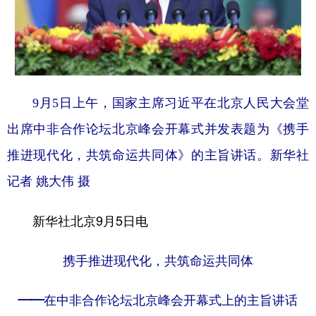
学术中国
乡村振兴
银龄
溯源中国
城市
旅游
能源
会展
彩票
娱乐
时尚
悦读
9月5日上午，国家主席习近平在北京人民大会堂
公益
一带一路
亚太网
上市公司
出席中非合作论坛北京峰会开幕式并发表题为《携手
文化产业
推进现代化，共筑命运共同体》的主旨讲话。新华社
记者 姚大伟 摄
地方频道
新华社北京9月5日电
北京
天津
河北
山西
携手推进现代化，共筑命运共同体
辽宁
吉林
上海
江苏
浙江
安徽
福建
江西
——在中非合作论坛北京峰会开幕式上的主旨讲话