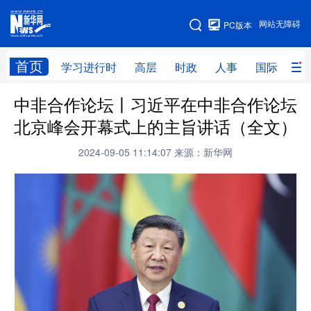
手机版
网站无障碍
PC版本
网站地图
首页
学习进行时
高层
时政
人事
国际
财
中非合作论坛丨习近平在中非合作论坛
学习进行时
高层
时政
人事
北京峰会开幕式上的主旨讲话（全文）
国际
财经
网评
港澳
2024-09-05 11:14:07
来源：新华网
台湾
思客智库
全球连线
教育
科技
科创
量子
体育
文化
书画
健康
军事
访谈
视频
图片
政务
法律
中央文件
金融
汽车
食品
人居
信息化
数字经济