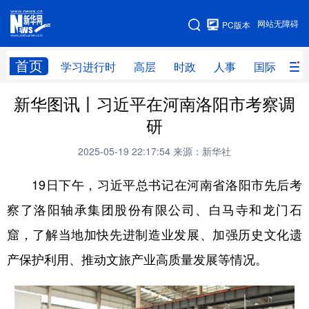
手机版
网站无障碍
PC版本
网站地图
首页
学习进行时
高层
时政
人事
国际
财
新华图讯丨习近平在河南洛阳市考察调
学习进行时
高层
时政
人事
研
国际
财经
网评
港澳
2025-05-19 22:17:54
来源：新华社
台湾
思客智库
全球连线
教育
19日下午，习近平总书记在河南省洛阳市先后考
科技
科创
量子
体育
察了洛阳轴承集团股份有限公司、白马寺和龙门石
文化
书画
健康
军事
窟，了解当地加快先进制造业发展、加强历史文化遗
访谈
视频
图片
政务
产保护利用、推动文旅产业高质量发展等情况。
法律
中央文件
金融
汽车
食品
人居
信息化
数字经济