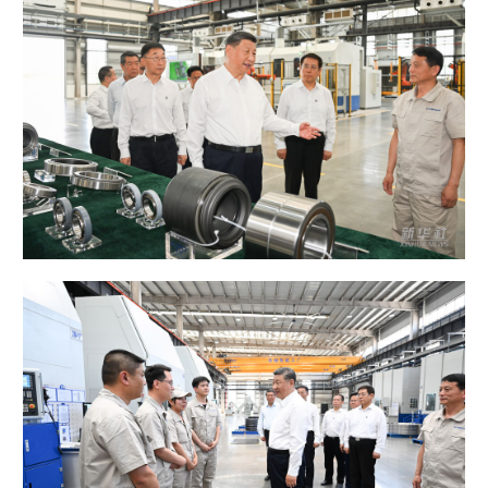
学术中国
乡村振兴
银龄
溯源中国
城市
旅游
能源
会展
彩票
娱乐
时尚
悦读
公益
一带一路
亚太网
上市公司
文化产业
地方频道
北京
天津
河北
山西
辽宁
吉林
上海
江苏
浙江
安徽
福建
江西