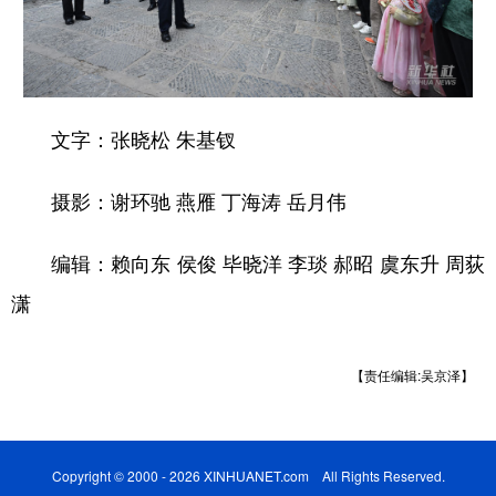
文字：张晓松 朱基钗
摄影：谢环驰 燕雁 丁海涛 岳月伟
编辑：赖向东 侯俊 毕晓洋 李琰 郝昭 虞东升 周荻
潇
【责任编辑:吴京泽】
Copyright © 2000 - 2026 XINHUANET.com All Rights Reserved.