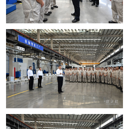
山东
河南
湖北
湖南
广东
广西
海南
重庆
四川
贵州
云南
西藏
陕西
甘肃
青海
宁夏
新疆
内蒙古
黑龙江
多语种频道
English
Español
Français
عربى
Русский язык
日本語
한국어
Deutsch
Português