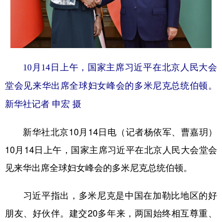
学术中国
乡村振兴
银龄
溯源中国
城市
旅游
能源
会展
彩票
娱乐
时尚
悦读
10月14日上午，国家主席习近平在北京人民大会
公益
一带一路
亚太网
上市公司
堂会见来华出席全球妇女峰会的多米尼克总统伯顿。
新华社记者 申宏 摄
文化产业
新华社北京10月14日电（记者杨依军、曹嘉玥）
地方频道
10月14日上午，国家主席习近平在北京人民大会堂会
北京
天津
河北
山西
见来华出席全球妇女峰会的多米尼克总统伯顿。
辽宁
吉林
上海
江苏
习近平指出，多米尼克是中国在加勒比地区的好
浙江
安徽
福建
江西
朋友、好伙伴。建交20多年来，两国始终相互尊重、