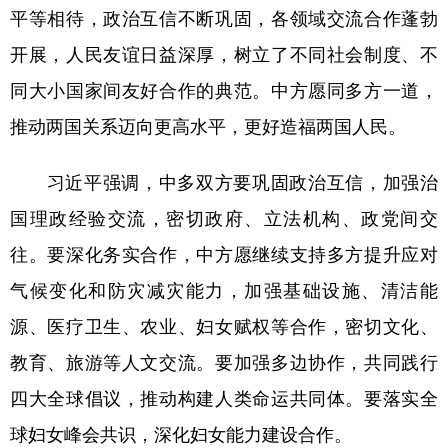
山东
河南
湖北
湖南
平等相待，政治互信不断巩固，各领域交流合作蓬勃
广东
广西
海南
重庆
开展，人民友谊日益深厚，树立了不同社会制度、不
同大小国家间友好合作的典范。中方愿同多方一道，
四川
贵州
云南
西藏
推动两国关系迈向更高水平，更好造福两国人民。
陕西
甘肃
青海
宁夏
新疆
内蒙古
黑龙江
习近平强调，中多双方要巩固政治互信，加强治
国理政经验交流，密切政府、立法机构、政党间交
多语种频道
往。要深化务实合作，中方愿继续支持多方提升应对
气候变化和防灾减灾能力，加强基础设施、清洁能
English
Español
Français
عربى
源、医疗卫生、农业、妇女赋权等合作，密切文化、
Русский язык
日本語
한국어
教育、旅游等人文交流。要加强多边协作，共同践行
Deutsch
Português
四大全球倡议，推动构建人类命运共同体。要落实全
球妇女峰会共识，深化妇女能力建设合作。