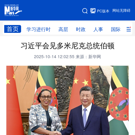
手机版
网站无障碍
PC版本
网站地图
首页
学习进行时
高层
时政
人事
国际
财
习近平会见多米尼克总统伯顿
学习进行时
高层
时政
人事
2025-10-14 12:02:55
来源：新华网
国际
财经
网评
港澳
台湾
思客智库
全球连线
教育
科技
科创
量子
体育
文化
书画
健康
军事
访谈
视频
图片
政务
法律
中央文件
金融
汽车
食品
人居
信息化
数字经济