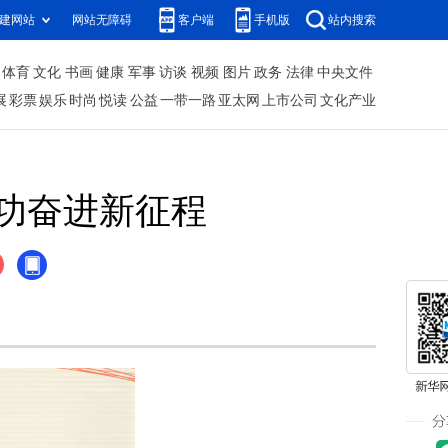
建网站
网站无障碍
客户端
手机版
站内搜索
体育
文化
书画
健康
军事
访谈
视频
图片
政务
法律
中央文件
展
彩票
娱乐
时尚
悦读
公益
一带一路
亚太网
上市公司
文化产业
功奋进新征程