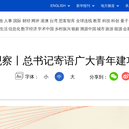
ENGLISH
新华报刊
地方频道
承
政
人事
国际
财经
网评
港澳
台湾
思客智库
全球连线
教育
科技
科创
量子
生活
信息化
数字经济
学术中国
乡村振兴
银龄
溯源中国
城市
旅游
能源
会
观察丨总书记寄语广大青年建
字体：
小
中
大
分享到：