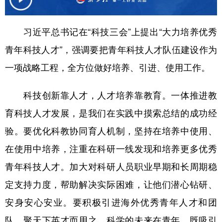
学术中国
乡村振兴
银龄
溯源中国
习近平总书记在“科技三会”上提出“大力培养优秀
城市
旅游
能源
会展
青年科技人才”，强调要把青年科技人才队伍建设作为
彩票
娱乐
时尚
悦读
一项战略工程，全方位做好培养、引进、使用工作。
公益
一带一路
亚太网
上市公司
科技创新靠人才，人才培养靠教育。一体推进教
文化产业
育科技人才发展，是我们在实践中摸索总结的成功经
验。要优化科教协同育人机制，坚持在培养中使用、
地方频道
在使用中培养，注重在科研一线发现和培养更多优秀
北京
天津
河北
山西
青年科技人才。加大对科研人员职业早期和长周期稳
辽宁
吉林
上海
江苏
定支持力度，帮助解决实际困难，让他们潜心钻研、
安身安心安业。要积极引进海外优秀青年人才和团
浙江
安徽
福建
江西
队，聚天下英才而用之。科学的未来在青年。既吸引