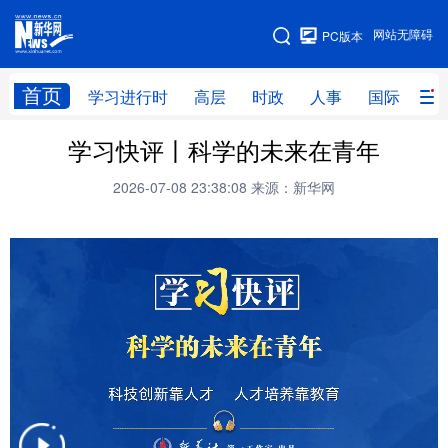
手机版
网站无障碍
PC版本
网站地图
首页
学习进行时
高层
时政
人事
国际
财
学习快评丨科学的未来在青年
学习进行时
高层
时政
人事
2026-07-08 23:38:08
来源：新华网
国际
财经
网评
港澳
台湾
思客智库
全球连线
教育
科技
科创
量子
体育
文化
书画
健康
军事
访谈
视频
图片
政务
法律
中央文件
金融
汽车
食品
人居
信息化
数字经济