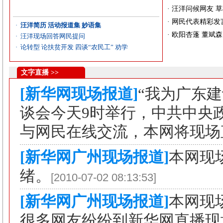
·
汪洋问候网友
草
·
网民代表精彩发
·
汪洋简历 活动报道集
妙语集
·
欧阳杏蓬
董斌森
·
汪洋现场回答网民提问
·
论转型
论扶贫开发
四谈“农民工”
劝学
文字直播 >>