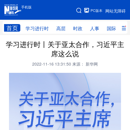
手机版
手机版
PC版本
网站无障碍
网站地图
首页
学习进行时
高层
时政
人事
国际
财
学习进行时丨关于亚太合作，习近平主
学习进行时
高层
时政
人事
席这么说
国际
财经
网评
港澳
2022-11-16 13:31:50
来源： 新华网
台湾
思客智库
全球连线
教育
科技
科创
量子
体育
文化
书画
健康
军事
访谈
视频
图片
政务
法律
中央文件
金融
汽车
食品
人居
信息化
数字经济