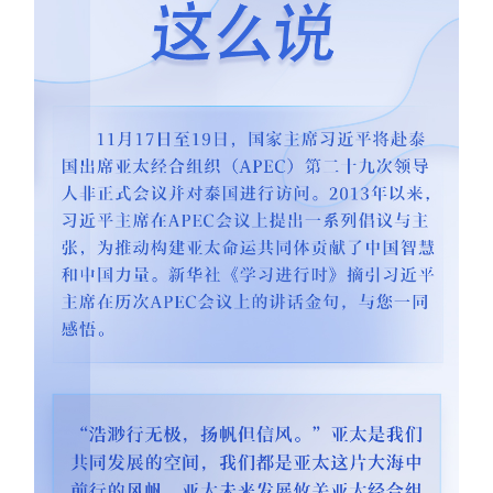
学术中国
乡村振兴
银龄
溯源中国
城市
旅游
能源
会展
彩票
娱乐
时尚
悦读
公益
一带一路
亚太网
上市公司
文化产业
地方频道
北京
天津
河北
山西
辽宁
吉林
上海
江苏
浙江
安徽
福建
江西