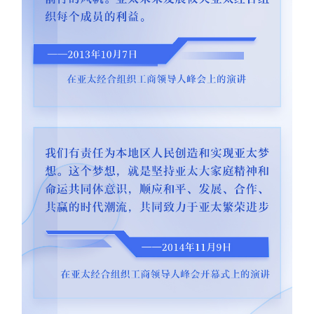
山东
河南
湖北
湖南
广东
广西
海南
重庆
四川
贵州
云南
西藏
陕西
甘肃
青海
宁夏
新疆
内蒙古
黑龙江
多语种频道
English
Español
Français
عربى
Русский язык
日本語
한국어
Deutsch
Português