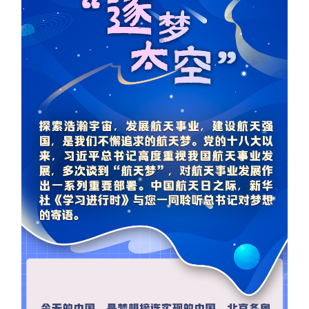
学术中国
乡村振兴
银龄
溯源中国
城市
旅游
能源
会展
彩票
娱乐
时尚
悦读
公益
一带一路
亚太网
上市公司
文化产业
地方频道
北京
天津
河北
山西
辽宁
吉林
上海
江苏
浙江
安徽
福建
江西