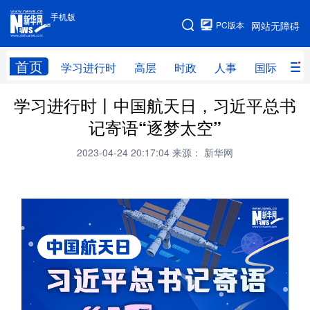
手机版
手机版
PC版本
网站无障碍
网站地图
首页
学习进行时
高层
时政
人事
国际
财
学习进行时丨中国航天日，习近平总书
学习进行时
高层
时政
人事
记寄语“逐梦太空”
国际
财经
网评
港澳
2023-04-24 20:17:04
来源： 新华网
台湾
思客智库
全球连线
教育
科技
科创
量子
体育
文化
书画
健康
军事
访谈
视频
图片
政务
法律
中央文件
金融
汽车
食品
人居
信息化
数字经济