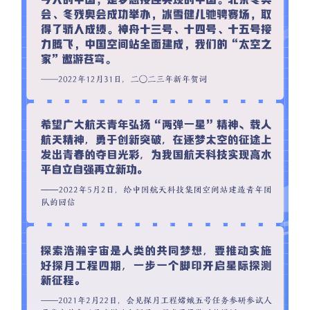
山东
河南
湖北
湖南
广东
广西
海南
重庆
四川
贵州
云南
西藏
陕西
甘肃
青海
宁夏
新疆
内蒙古
黑龙江
多语种频道
English
Español
Français
عربى
Русский язык
日本語
한국어
Deutsch
Português