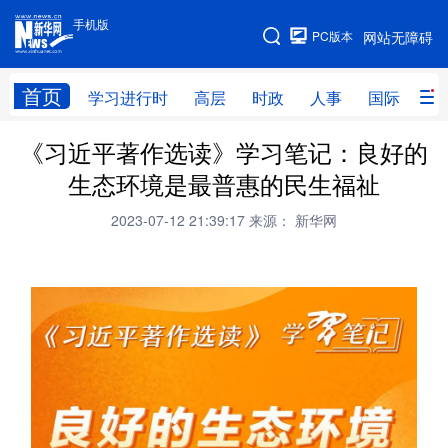
手机版
手机版
PC版本
网站无障碍
网站地图
首页
学习进行时
高层
时政
人事
国际
财
《习近平著作选读》学习笔记：良好的
学习进行时
高层
时政
人事
生态环境是最普惠的民生福祉
国际
财经
网评
港澳
2023-07-12 21:39:17
来源： 新华网
台湾
思客智库
全球连线
教育
科技
科创
量子
体育
文化
书画
健康
军事
访谈
视频
图片
政务
法律
中央文件
金融
汽车
食品
人居
信息化
数字经济