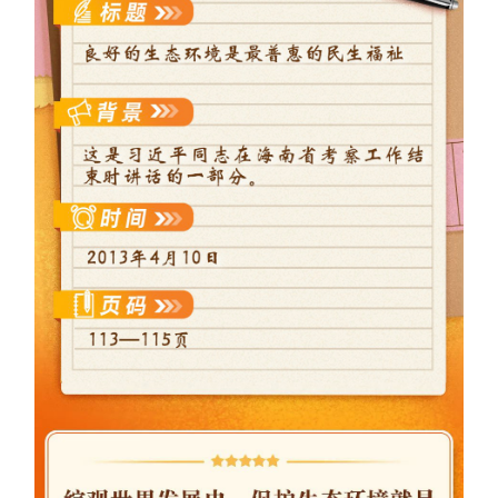
山东
河南
湖北
湖南
广东
广西
海南
重庆
四川
贵州
云南
西藏
陕西
甘肃
青海
宁夏
新疆
内蒙古
黑龙江
多语种频道
English
Español
Français
عربى
Русский язык
日本語
한국어
Deutsch
Português