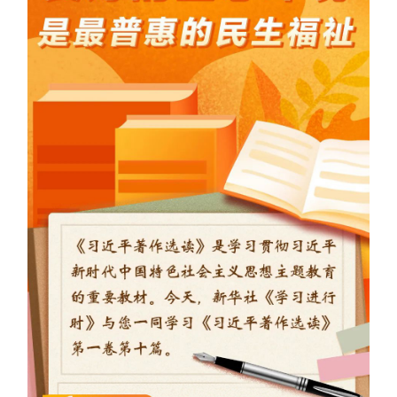
学术中国
乡村振兴
银龄
溯源中国
城市
旅游
能源
会展
彩票
娱乐
时尚
悦读
公益
一带一路
亚太网
上市公司
文化产业
地方频道
北京
天津
河北
山西
辽宁
吉林
上海
江苏
浙江
安徽
福建
江西