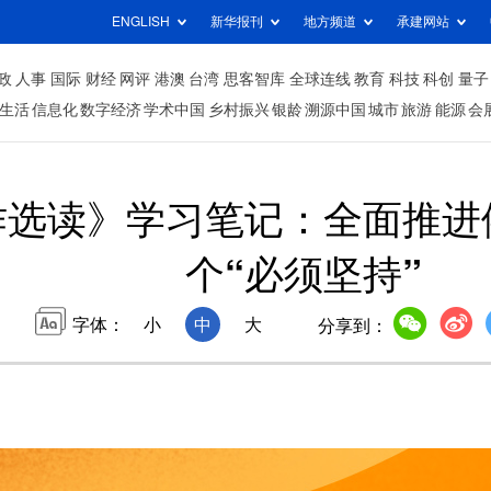
ENGLISH
新华报刊
地方频道
承建网站
政
人事
国际
财经
网评
港澳
台湾
思客智库
全球连线
教育
科技
科创
量子
生活
信息化
数字经济
学术中国
乡村振兴
银龄
溯源中国
城市
旅游
能源
会
作选读》学习笔记：全面推进
个“必须坚持”
字体：
小
中
大
分享到：