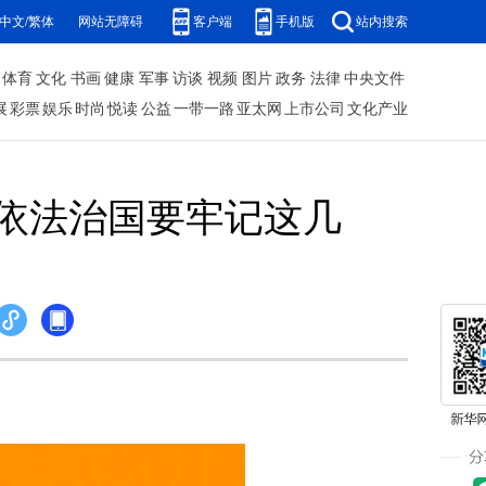
中文/繁体
网站无障碍
客户端
手机版
站内搜索
体育
文化
书画
健康
军事
访谈
视频
图片
政务
法律
中央文件
展
彩票
娱乐
时尚
悦读
公益
一带一路
亚太网
上市公司
文化产业
依法治国要牢记这几