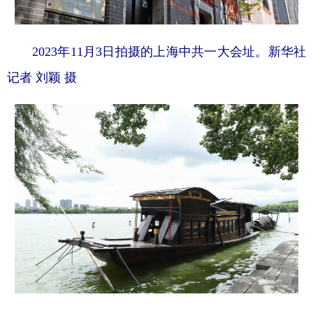
山东
河南
湖北
湖南
广东
广西
海南
重庆
2023年11月3日拍摄的上海中共一大会址。新华社
四川
贵州
云南
西藏
记者 刘颖 摄
陕西
甘肃
青海
宁夏
新疆
内蒙古
黑龙江
多语种频道
English
Español
Français
عربى
Русский язык
日本語
한국어
Deutsch
Português