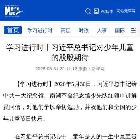
手机版
网站无障碍
PC版本
网站地图
首页
学习进行时
高层
时政
人事
国际
财
学习进行时丨习近平总书记对少年儿童
学习进行时
高层
时政
人事
的殷殷期待
国际
财经
网评
港澳
2026-05-31 22:11:12
来源：新华网
台湾
思客智库
全球连线
教育
【学习进行时】2026年5月30日，习近平总书记给
科技
科创
量子
体育
中共一大纪念馆、南湖革命纪念馆少先队红领巾讲解
文化
书画
健康
军事
员回信，对他们予以亲切勉励，并祝他们和全国的少
访谈
视频
图片
政务
年儿童节日快乐。
法律
中央文件
金融
汽车
在习近平总书记心中，童年是人的一生中最宝贵
食品
人居
信息化
数字经济