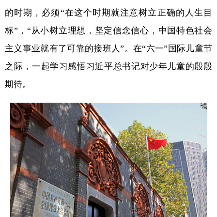
的时期，必须“在这个时期就注意树立正确的人生目
学术中国
乡村振兴
银龄
溯源中国
标”，“从小树立理想，坚定信念信心，中国特色社会
城市
旅游
能源
会展
主义事业就有了可靠的接班人”。在“六一”国际儿童节
彩票
娱乐
时尚
悦读
之际，一起学习感悟习近平总书记对少年儿童的殷殷
公益
一带一路
亚太网
上市公司
期待。
文化产业
地方频道
北京
天津
河北
山西
辽宁
吉林
上海
江苏
浙江
安徽
福建
江西