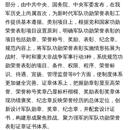
部分，由中共中央、国务院、中央军委发布，在我
军历史上尚属首次，为新时代军队功勋荣誉表彰工
作提供基本遵循。类别项目上，根据党和国家功勋
荣誉表彰项目设置原则，明确军队功勋荣誉表彰的
项目包括勋章、荣誉称号、奖励、表彰、纪念章。
规范内容上，将军队功勋荣誉表彰实施情形拓展为
战时、平时和重大非战争军事行动3种，系统规范功
勋荣誉表彰的项目、条件、权限、程序、荣誉标
识、待遇、宣扬、管理监督等8个方面，使制度体系
更加健全完善。证章体系上，把握勋章彰显至高荣
誉、荣誉称号奖章凸显标杆楷模、奖励表彰奖章体
现功绩褒奖、纪念章反映荣誉经历的总体定位，创
新设计军队勋章、奖章、纪念章，并配套设计证
书，构建形成聚焦胜战、聚力强军的军队功勋荣誉
表彰证章证书体系。