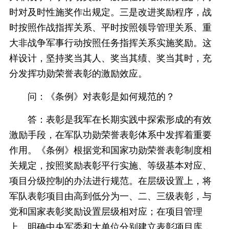
时对及时性施奖作出规定。三是改进奖励程序，战
时按照作战指挥关系、平时按照领导管理关系、重
大非战争军事行动按照任务指挥关系实施奖励。这
样设计，坚持奖当其人、奖当其绩、奖当其时，充
分发挥功勋荣誉表彰的激励效应。
问：《条例》对表彰是如何规范的？
答：表彰是我军在长期实践中探索形成的有效
激励手段，在军队功勋荣誉表彰体系中发挥着重要
作用。《条例》根据党和国家功勋荣誉表彰制度相
关规定，按照奖励表彰平行实施、等级基本对应、
项目分级控制的办法进行规范。在层级设置上，将
军队表彰项目由高到低分为一、二、三级表彰，与
党和国家表彰奖励设置层级相对应；在项目管理
上，明确中央军委和大单位分别建立表彰项目库，