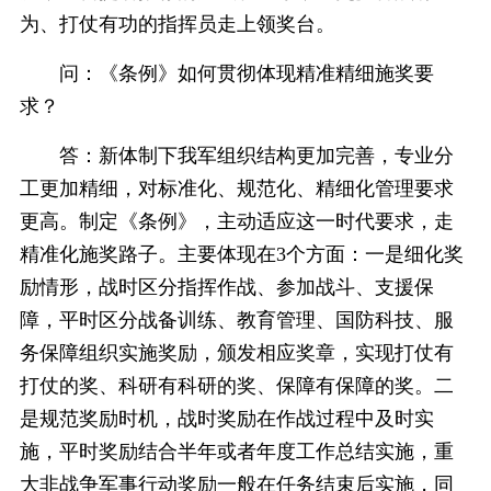
为、打仗有功的指挥员走上领奖台。
问：《条例》如何贯彻体现精准精细施奖要
求？
答：新体制下我军组织结构更加完善，专业分
工更加精细，对标准化、规范化、精细化管理要求
更高。制定《条例》，主动适应这一时代要求，走
精准化施奖路子。主要体现在3个方面：一是细化奖
励情形，战时区分指挥作战、参加战斗、支援保
障，平时区分战备训练、教育管理、国防科技、服
务保障组织实施奖励，颁发相应奖章，实现打仗有
打仗的奖、科研有科研的奖、保障有保障的奖。二
是规范奖励时机，战时奖励在作战过程中及时实
施，平时奖励结合半年或者年度工作总结实施，重
大非战争军事行动奖励一般在任务结束后实施，同