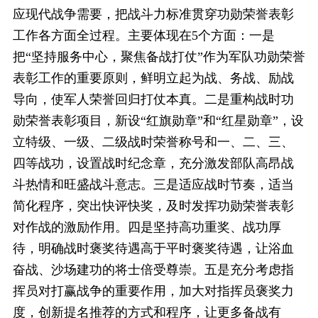
应现代战争需要，把战斗力标准贯穿功勋荣誉表彰
工作各方面全过程。主要体现在5个方面：一是
把“坚持服务中心，聚焦备战打仗”作为军队功勋荣誉
表彰工作的重要原则，鲜明立起为战、务战、励战
导向，使军人荣誉回归打仗本真。二是重构战时功
勋荣誉表彰项目，新设“红旗勋章”和“红星勋章”，设
立特级、一级、二级战时荣誉称号和一、二、三、
四等战功，设置战时纪念章，充分激发部队高昂战
斗热情和旺盛战斗意志。三是适应战时节奏，适当
简化程序，突出快评快奖，及时发挥功勋荣誉表彰
对作战的激励作用。四是坚持高功重奖、战功厚
待，明确战时褒奖待遇高于平时褒奖待遇，让浴血
奋战、沙场建功的将士倍受尊崇。五是充分考虑指
挥员对打赢战争的重要作用，加大对指挥员褒奖力
度，创新提名推荐的方式和程序，让更多备战有