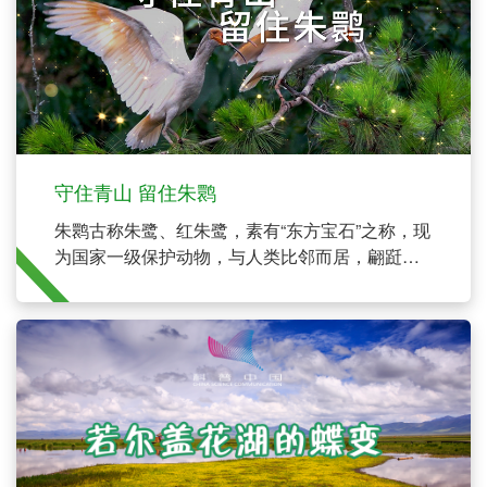
守住青山 留住朱鹮
朱鹮古称朱鹭、红朱鹭，素有“东方宝石”之称，现
为国家一级保护动物，与人类比邻而居，翩跹起
舞时能看到翼下绯红色的飞羽，主要在稻田、溪
流和池塘等处觅食。