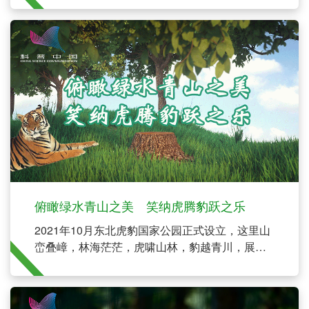
俯瞰绿水青山之美 笑纳虎腾豹跃之乐
2021年10月东北虎豹国家公园正式设立，这里山
峦叠嶂，林海茫茫，虎啸山林，豹越青川，展现
出一派人与自然和谐共生的美好景象