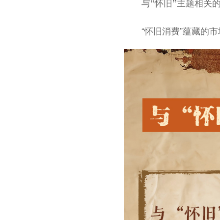
与“怀旧”主题相关
“怀旧消费”蕴藏的市