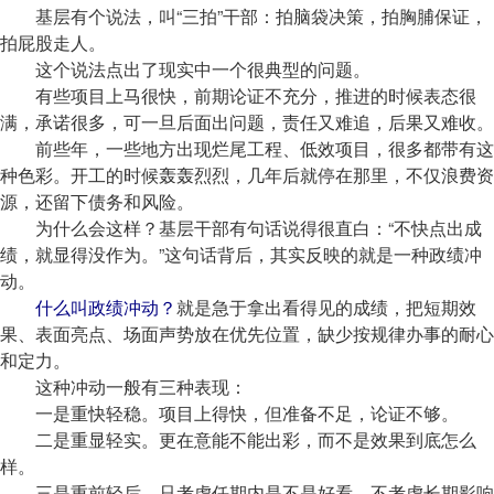
基层有个说法，叫“三拍”干部：拍脑袋决策，拍胸脯保证，
拍屁股走人。
这个说法点出了现实中一个很典型的问题。
有些项目上马很快，前期论证不充分，推进的时候表态很
满，承诺很多，可一旦后面出问题，责任又难追，后果又难收。
前些年，一些地方出现烂尾工程、低效项目，很多都带有这
种色彩。开工的时候轰轰烈烈，几年后就停在那里，不仅浪费资
源，还留下债务和风险。
为什么会这样？基层干部有句话说得很直白：“不快点出成
绩，就显得没作为。”这句话背后，其实反映的就是一种政绩冲
动。
什么叫政绩冲动？
就是急于拿出看得见的成绩，把短期效
果、表面亮点、场面声势放在优先位置，缺少按规律办事的耐心
和定力。
这种冲动一般有三种表现：
一是重快轻稳。项目上得快，但准备不足，论证不够。
二是重显轻实。更在意能不能出彩，而不是效果到底怎么
样。
三是重前轻后。只考虑任期内是不是好看，不考虑长期影响