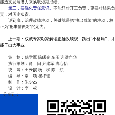
能透支发展潜力来换取短期成绩。
第三，要强化责任意识。
不能只对开工负责，更要对结果负
责，对历史负责。
说到底，治理政绩冲动，关键就是把“快出成绩”的冲动，校
正为“把事情做对”的定力。
上一期：权威专家独家解读正确政绩观丨跳出“小格局”，才
能干出大事业
策 划：储学军 陈曙光 车玉明 洪向华
执行策划：肖 阳 尹建军 唐心怡
统 筹：王云霞 杨 柳 陈 航
编 导：常 颖 崔祎璁
制 作：朱少杰
设 计：李 权
分享到：