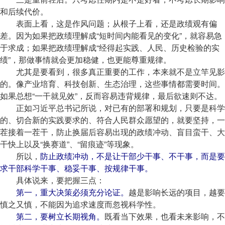
和后续代价。
表面上看，这是作风问题；从根子上看，还是政绩观有偏
差。因为如果把政绩理解成“短时间内能看见的变化”，就容易急
于求成；如果把政绩理解成“经得起实践、人民、历史检验的实
绩”，那做事情就会更加稳健，也更能尊重规律。
尤其是要看到，很多真正重要的工作，本来就不是立竿见影
的。像产业培育、科技创新、生态治理，这些事情都需要时间。
如果总想“一干就见效”，反而容易违背规律，最后欲速则不达。
正如习近平总书记所说，对已有的部署和规划，只要是科学
的、切合新的实践要求的、符合人民群众愿望的，就要坚持，一
茬接着一茬干，防止换届后容易出现的政绩冲动、盲目蛮干、大
干快上以及“换赛道”、“留痕迹”等现象。
所以，
防止政绩冲动，不是让干部少干事、不干事，而是要
求干部科学干事、稳妥干事、按规律干事。
具体说来，要把握三点：
第一，重大决策必须充分论证。
越是影响长远的项目，越要
慎之又慎，不能因为追求速度而忽视科学性。
第二，要树立长期视角。
既看当下效果，也看未来影响，不