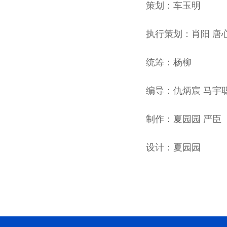
策划：车玉明
执行策划：肖阳 唐
统筹：杨柳
编导：仇炳宸 马宇聪
制作：夏园园 严臣
设计：夏园园
微信
微博