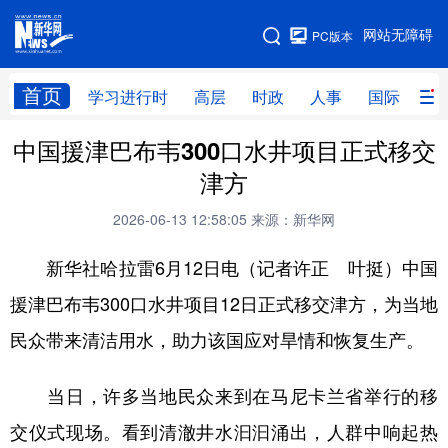
手机版
网站无障碍
PC版本
网站地图
首页
学习进行时
高层
时政
人事
国际
财
中国援津巴布韦300口水井项目正式移交
学习进行时
高层
时政
人事
津方
国际
财经
网评
港澳
2026-06-13 12:58:05
来源：新华网
台湾
思客智库
全球连线
教育
新华社哈拉雷6月12日电（记者许正 叶挺）中国
科技
科创
量子
体育
援津巴布韦300口水井项目12日正式移交津方，为当地
文化
书画
健康
军事
民众带来清洁用水，助力该国应对旱情和恢复生产。
访谈
视频
图片
政务
当日，许多当地民众来到在马尼卡兰省举行的移
法律
中央文件
金融
汽车
交仪式现场。看到清澈井水汩汩涌出，人群中响起热
食品
人居
信息化
数字经济