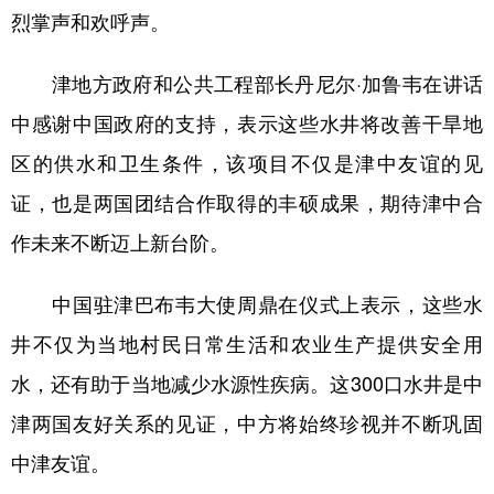
烈掌声和欢呼声。
学术中国
乡村振兴
银龄
溯源中国
津地方政府和公共工程部长丹尼尔·加鲁韦在讲话
城市
旅游
能源
会展
中感谢中国政府的支持，表示这些水井将改善干旱地
彩票
娱乐
时尚
悦读
区的供水和卫生条件，该项目不仅是津中友谊的见
公益
一带一路
亚太网
上市公司
证，也是两国团结合作取得的丰硕成果，期待津中合
文化产业
作未来不断迈上新台阶。
中国驻津巴布韦大使周鼎在仪式上表示，这些水
地方频道
井不仅为当地村民日常生活和农业生产提供安全用
北京
天津
河北
山西
水，还有助于当地减少水源性疾病。这300口水井是中
辽宁
吉林
上海
江苏
津两国友好关系的见证，中方将始终珍视并不断巩固
浙江
安徽
福建
江西
中津友谊。