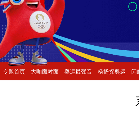
专题首页
大咖面对面
奥运最强音
杨扬探奥运
闪