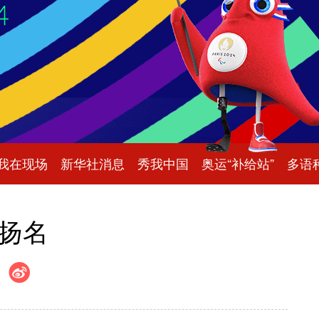
我在现场
新华社消息
秀我中国
奥运“补给站”
多语
剑扬名