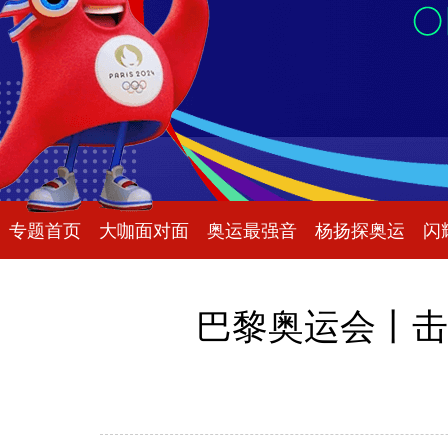
专题首页
大咖面对面
奥运最强音
杨扬探奥运
闪
巴黎奥运会丨击