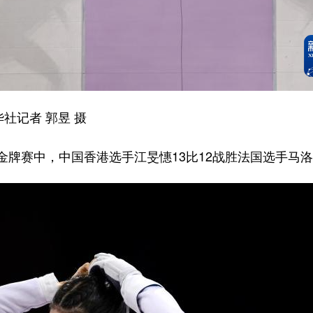
社记者 郭昱 摄
赛中，中国香港选手江旻憓13比12战胜法国选手马洛