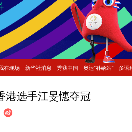
我在现场
新华社消息
秀我中国
奥运“补给站”
多语
香港选手江旻憓夺冠