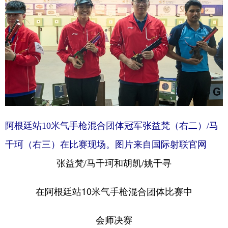
阿根廷站10米气手枪混合团体冠军张益梵（右二）/马
千珂（右三）在比赛现场。图片来自国际射联官网
张益梵/马千珂和胡凯/姚千寻
在阿根廷站10米气手枪混合团体比赛中
会师决赛