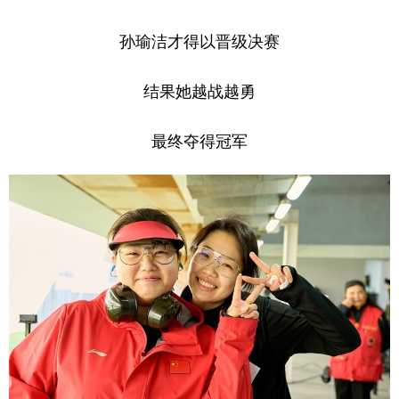
孙瑜洁才得以晋级决赛
结果她越战越勇
最终夺得冠军