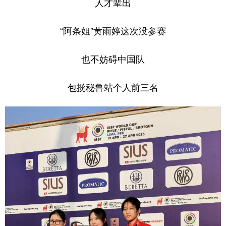
人才辈出
“阿条姐”黄雨婷这次没参赛
也不妨碍中国队
包揽秘鲁站个人前三名