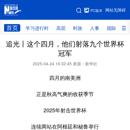
手机版
网站无障碍
PC版本
网站地图
首页
学习进行时
高层
时政
人事
国际
财
追光丨这个四月，他们射落九个世界杯
学习进行时
高层
时政
人事
冠军
国际
财经
网评
港澳
2025-04-24 16:32:45
来源：新华社
台湾
思客智库
全球连线
教育
四月的南美洲
科技
科创
量子
体育
文化
书画
健康
军事
正是秋高气爽的收获季节
访谈
视频
图片
政务
2025年射击世界杯
法律
中央文件
金融
汽车
连续两站在阿根廷和秘鲁举行
食品
人居
信息化
数字经济