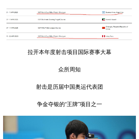
学术中国
乡村振兴
银龄
溯源中国
城市
旅游
能源
会展
彩票
娱乐
时尚
悦读
拉开本年度射击项目国际赛事大幕
公益
一带一路
亚太网
上市公司
文化产业
众所周知
射击是历届中国奥运代表团
地方频道
北京
天津
河北
山西
争金夺银的“王牌”项目之一
辽宁
吉林
上海
江苏
浙江
安徽
福建
江西