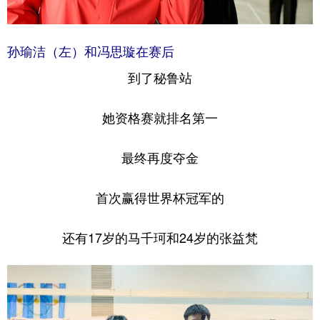
孙瑜洁（左）和冯思璇在赛后
到了秘鲁站
她资格赛就排名第一
最终再度夺金
首次赢得世界杯冠军的
还有17岁的马千珂和24岁的张益梵