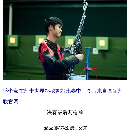
盛李豪在射击世界杯秘鲁站比赛中。图片来自国际射
联官网
决赛最后两枪前
盛李豪还落后0.3环