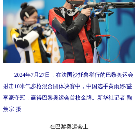
山东
河南
湖北
湖南
广东
广西
海南
重庆
四川
贵州
云南
西藏
陕西
甘肃
青海
宁夏
新疆
内蒙古
黑龙江
2024年7月27日，在法国沙托鲁举行的巴黎奥运会
多语种频道
射击10米气步枪混合团体决赛中，中国选手黄雨婷/盛
English
Español
Français
عربى
李豪夺冠，赢得巴黎奥运会首枚金牌。新华社记者 鞠
Русский язык
日本語
한국어
焕宗 摄
Deutsch
Português
在巴黎奥运会上