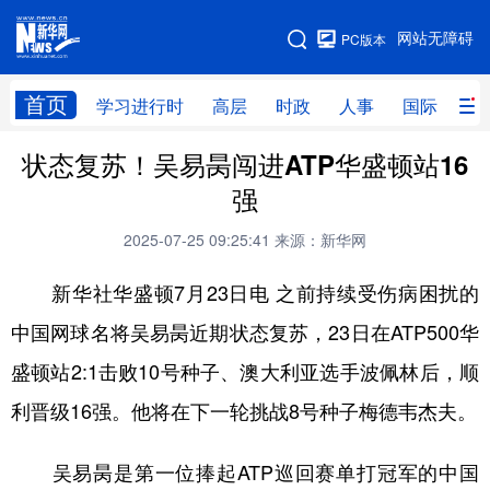
手机版
网站无障碍
PC版本
网站地图
首页
学习进行时
高层
时政
人事
国际
财
状态复苏！吴易昺闯进ATP华盛顿站16
学习进行时
高层
时政
人事
强
国际
财经
网评
港澳
2025-07-25 09:25:41
来源：新华网
台湾
思客智库
全球连线
教育
新华社华盛顿7月23日电 之前持续受伤病困扰的
科技
科创
量子
体育
中国网球名将吴易昺近期状态复苏，23日在ATP500华
文化
书画
健康
军事
盛顿站2:1击败10号种子、澳大利亚选手波佩林后，顺
访谈
视频
图片
政务
利晋级16强。他将在下一轮挑战8号种子梅德韦杰夫。
法律
中央文件
金融
汽车
吴易昺是第一位捧起ATP巡回赛单打冠军的中国
食品
人居
信息化
数字经济