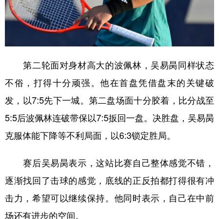
山东
河南
湖北
湖南
广东
广西
海南
重庆
四川
贵州
云南
西藏
陕西
甘肃
青海
宁夏
第二轮面对身材高大的波佩林，吴易昺同样状态
不俗，打得十分顽强。他在首盘凭借盘末的关键破
新疆
内蒙古
黑龙江
发，以7:5先下一城。第二盘场面十分胶着，比分战至
5:5后波佩林连破带保以7:5扳回一盘。决胜盘，吴易昺
多语种频道
克服体能下降等不利局面，以6:3锁定胜局。
English
Español
Français
عربى
赛后吴易昺表示，这站比赛自己整体感觉不错，
Русский язык
日本語
한국어
逐渐找回了击球的感觉，底线的正反拍都打得很有冲
Deutsch
Português
击力，希望可以继续保持。他同时表示，自己在中前
场还有进步的空间。