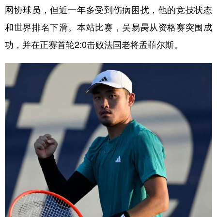
网协球员，但近一年多受到伤病困扰，他的竞技状态
学术中国
乡村振兴
银龄
溯源中国
和世界排名下滑。本站比赛，吴易昺从资格赛突围成
城市
旅游
能源
会展
功，并在正赛首轮2:0击败法国老将孟菲尔斯。
彩票
娱乐
时尚
悦读
公益
一带一路
亚太网
上市公司
文化产业
地方频道
北京
天津
河北
山西
辽宁
吉林
上海
江苏
浙江
安徽
福建
江西