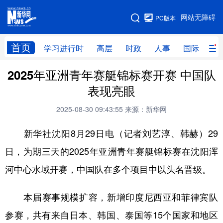
手机版
网站无障碍
PC版本
网站地图
首页
学习进行时
高层
时政
人事
国际
财
2025年亚洲青年赛艇锦标赛开赛 中国队
学习进行时
高层
时政
人事
表现亮眼
国际
财经
网评
港澳
2025-08-30 09:43:55
来源：新华网
台湾
思客智库
全球连线
教育
新华社沈阳8月29日电（记者刘艺淳、韩赫）29
科技
科创
量子
体育
日，为期三天的2025年亚洲青年赛艇锦标赛在沈阳浑
文化
书画
健康
军事
河中心水域开赛，中国队在多个项目中以头名晋级。
访谈
视频
图片
政务
本届赛事规模扩容，新增印度尼西亚和菲律宾队
法律
中央文件
金融
汽车
参赛，共有来自日本、韩国、泰国等15个国家和地区
食品
人居
信息化
数字经济