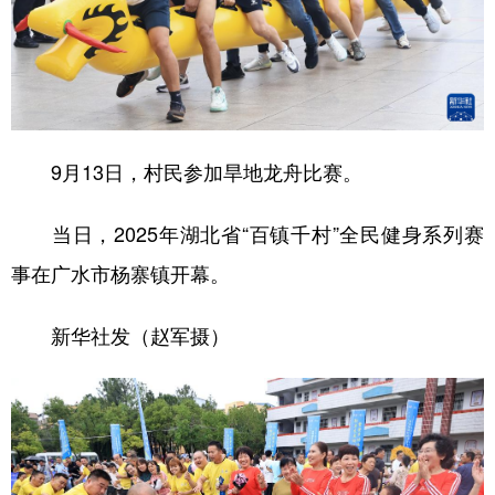
学术中国
乡村振兴
银龄
溯源中国
城市
旅游
能源
会展
彩票
娱乐
时尚
悦读
9月13日，村民参加旱地龙舟比赛。
公益
一带一路
亚太网
上市公司
文化产业
当日，2025年湖北省“百镇千村”全民健身系列赛
事在广水市杨寨镇开幕。
地方频道
新华社发（赵军摄）
北京
天津
河北
山西
辽宁
吉林
上海
江苏
浙江
安徽
福建
江西