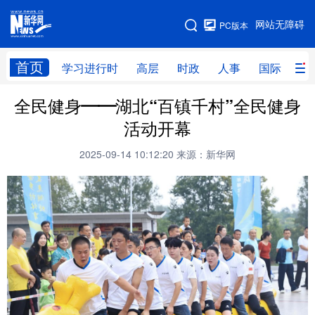
手机版
网站无障碍
PC版本
网站地图
首页
学习进行时
高层
时政
人事
国际
财
全民健身——湖北“百镇千村”全民健身
学习进行时
高层
时政
人事
活动开幕
国际
财经
网评
港澳
2025-09-14 10:12:20
来源：新华网
台湾
思客智库
全球连线
教育
科技
科创
量子
体育
文化
书画
健康
军事
访谈
视频
图片
政务
法律
中央文件
金融
汽车
食品
人居
信息化
数字经济