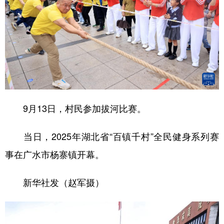
山东
河南
湖北
湖南
广东
广西
海南
重庆
四川
贵州
云南
西藏
陕西
甘肃
青海
宁夏
新疆
内蒙古
黑龙江
9月13日，村民参加拔河比赛。
多语种频道
当日，2025年湖北省“百镇千村”全民健身系列赛
English
Español
Français
عربى
事在广水市杨寨镇开幕。
Русский язык
日本語
한국어
新华社发（赵军摄）
Deutsch
Português